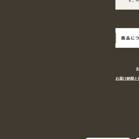
6年08月08日 商品は一部(ポール・注水台など)を除き受注生産となります。不良品
年08月08日
姉妹サイト『あぴまちSHOP』オープン! 業種・用途から探しやすくな
お届け納期と