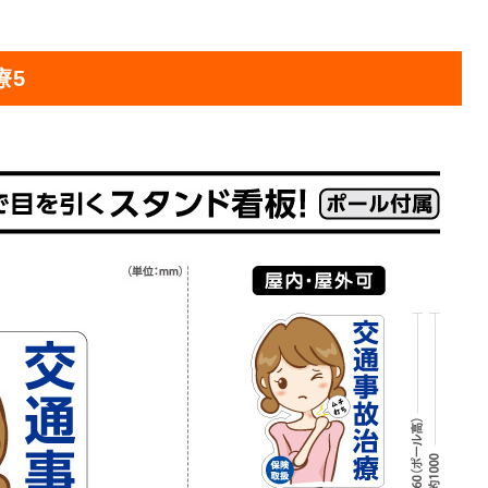
オリジ
療5