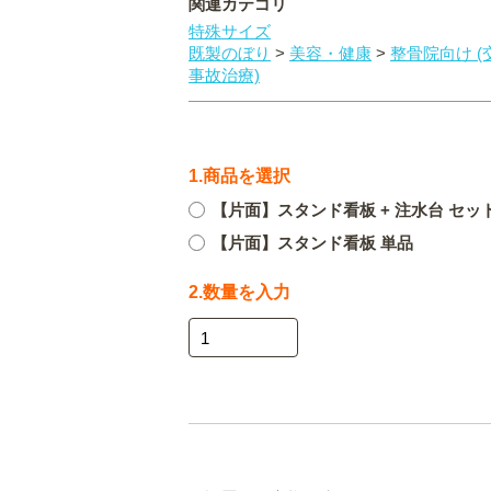
関連カテゴリ
特殊サイズ
既製のぼり
>
美容・健康
>
整骨院向け (
事故治療)
1.商品を選択
【片面】スタンド看板 + 注水台 セッ
【片面】スタンド看板 単品
2.数量を入力