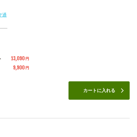
交通
13,090
ト
円
9,900
円
カートに入れる