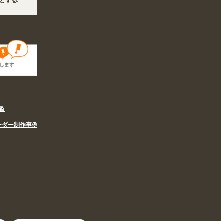
する地震の影響で、各地において道路状況の悪化や交通規制により配送に遅延が生じてお
に伴い、8/6〜8/16の期間のご注文商品は休み明け8/17以降随時商品の製作・発送と
覧
ーダー制作事例