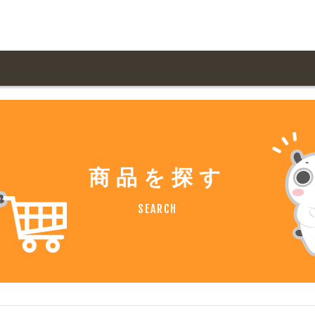
用ガイド トップ
ての方へ トップ
料金一覧
オリジナルオーダー
飲食
住まい・暮らし
商品を探す
扱い商品一覧
について
お届け納期と配送方
容・健康
地域・観光
SEARCH
ント・季節
不動産・建築
デザイン商品注文方法
様の声
お支払方法
ャー・教養
娯楽
ジナルオーダー注文方法
ある質問
バイク関連
その他