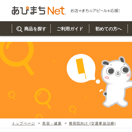
参考動画>>スタンド看板の組み立て方" />
商品を探す
ご利用ガイド
初めての方へ
ご利
初め
取り
商品
美
イベ
既製
お客
チュクミ
韓国グルメ
駐車場
鍋
夏
カルチ
オリ
よく
トップページ
美容・健康
整骨院向け (交通事故治療)
車・