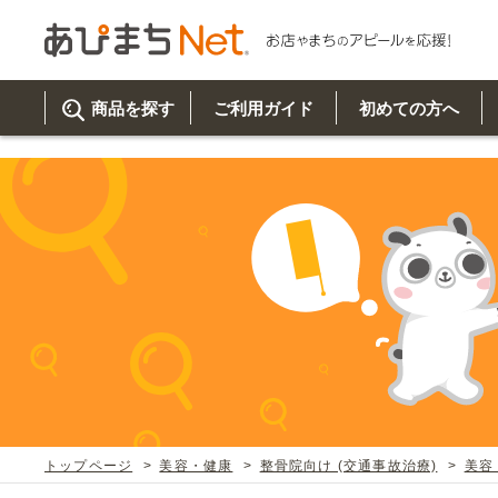
参考動画>>スタンド看板の組み立て方" />
商品を探す
ご利用ガイド
初めての方へ
ご利
初め
取り
商品
美
イベ
既製
お客
チュクミ
韓国グルメ
駐車場
鍋
夏
カルチ
オリ
よく
トップページ
美容・健康
整骨院向け (交通事故治療)
美容
車・