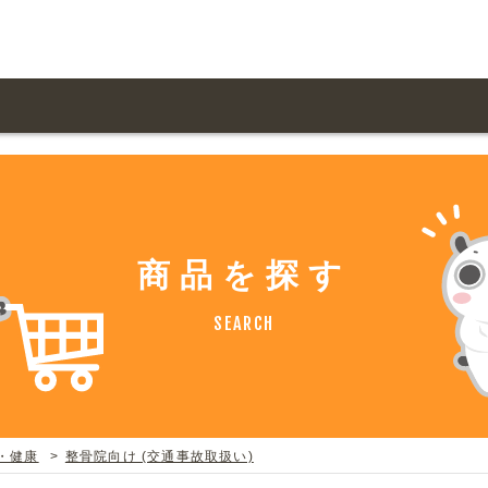
用ガイド トップ
ての方へ トップ
料金一覧
オリジナルオーダー
飲食
住まい・暮らし
商品を探す
扱い商品一覧
について
お届け納期と配送方
容・健康
地域・観光
SEARCH
ント・季節
不動産・建築
デザイン商品注文方法
様の声
お支払方法
ャー・教養
娯楽
ジナルオーダー注文方法
ある質問
・健康
整骨院向け (交通事故取扱い)
バイク関連
その他