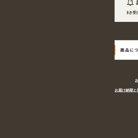
2026年08月08日 商品は一部(ポール・注水台など)を除き受注生
2026年08月08日
姉妹サイト『あぴまちSHOP』オープン! 業種・
お届け納期と