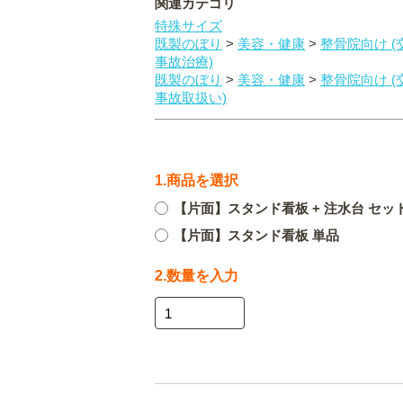
関連カテゴリ
特殊サイズ
既製のぼり
>
美容・健康
>
整骨院向け (
事故治療)
既製のぼり
>
美容・健康
>
整骨院向け (
事故取扱い)
1.商品を選択
【片面】スタンド看板 + 注水台 セッ
【片面】スタンド看板 単品
2.数量を入力