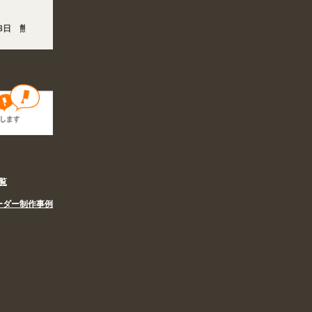
日 熊本地方を震源とする地震の影響で、各地において道路状況の悪化や交通規制により
日 夏季休業の営業体制に伴い、8/6〜8/16の期間のご注文商品は休み明け8/17以降
覧
ーダー制作事例