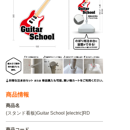
BEGINNER'S GUIDE
チュクミ
韓国グルメ
駐車場
鍋
夏
取り扱い商品一覧
CATEGORY
初めての方へ トップ
既製デザイン商品注文方法
飲食
住まい・暮らし
商品について
オリジナルオーダー注文方法
美容・健康
地域・観光
お客様の声
料金一覧
イベント・季節
不動産・建築
よくある質問
カルチャー・教養
娯楽
お届け納期と配送方法
車・バイク関連
その他
オリジナルオーダー制作事例
商品情報
お支払方法
商品名
OTHER ITEMS
(スタンド看板)Guitar School [electric]RD
商品コード