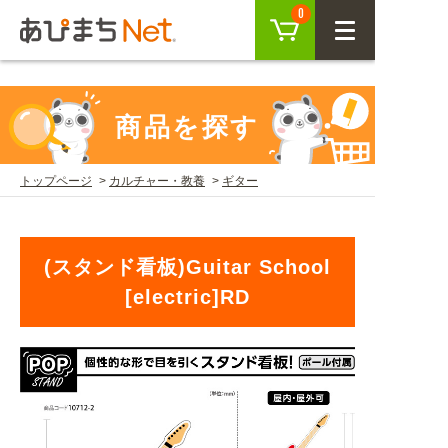
参考動画>>スタンド看板の組み立て方" />
カート
0
CLOSE
会員登録
ログイン
商品を探す
トップページ
カルチャー・教養
ギター
商品を探す
SEARCH
(スタンド看板)Guitar School
[electric]RD
KEYWORD
ご利用ガイド
USER GUIDE
ご利用ガイド トップ
注目キーワード
初めての方へ