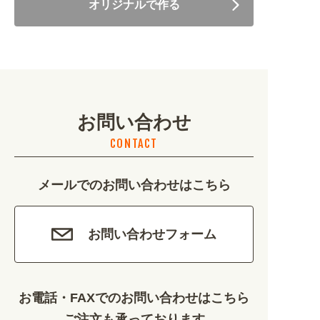
オリジナルで作る
美容・健康 (4656)
地域・観光 (2099)
イベント・季節 (1356)
お問い合わせ
不動産・建築 (1886)
CONTACT
カルチャー・教養 (684)
メールでのお問い合わせはこちら
娯楽 (688)
車・バイク関連 (263)
お問い合わせフォーム
その他 (1786)
お電話・FAXでのお問い合わせはこちら
ご注文も承っております