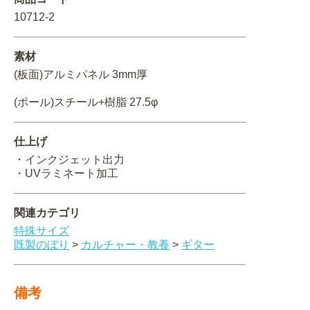
10712-2
関連アイテムを見る
ORIGINAL ORDER
素材
(板面)アルミパネル 3mm厚
(ポール)スチール+樹脂 27.5φ
オリジナルオーダーについて
仕上げ
・インクジェット出力
・UVラミネート加工
関連カテゴリ
特殊サイズ
既製のぼり
>
カルチャー・教養
>
ギター
備考