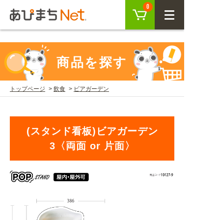
参考動画>>スタンド看板の組み立て方" />
カート
0
CLOSE
会員登録
ログイン
商品を探す
トップページ
飲食
ビアガーデン
商品を探す
SEARCH
(スタンド看板)ビアガーデン
3〈両面 or 片面〉
KEYWORD
ご利用ガイド
USER GUIDE
ご利用ガイド トップ
注目キーワード
初めての方へ