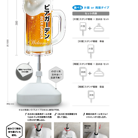
BEGINNER'S GUIDE
チュクミ
韓国グルメ
駐車場
鍋
夏
取り扱い商品一覧
CATEGORY
初めての方へ トップ
既製デザイン商品注文方法
飲食
住まい・暮らし
商品について
オリジナルオーダー注文方法
美容・健康
地域・観光
お客様の声
料金一覧
イベント・季節
不動産・建築
よくある質問
カルチャー・教養
娯楽
お届け納期と配送方法
車・バイク関連
その他
オリジナルオーダー制作事例
お支払方法
OTHER ITEMS