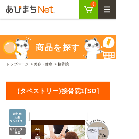
参考記事>>DIYで屋外タペストリーを設置する方法"
カート
0
CLOSE
/>
会員登録
ログイン
商品を探す
トップページ
美容・健康
接骨院
商品を探す
SEARCH
(タペストリー)接骨院1[SO]
KEYWORD
ご利用ガイド
USER GUIDE
ご利用ガイド トップ
注目キーワード
初めての方へ