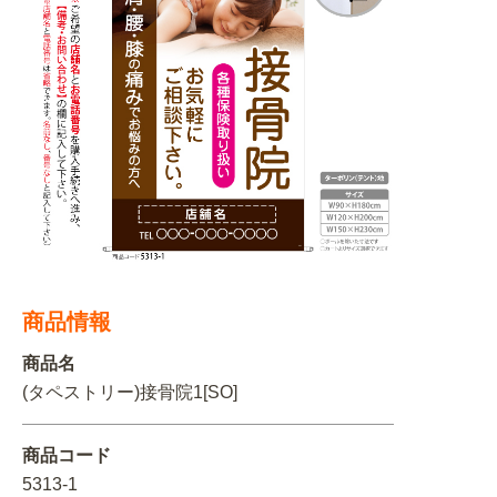
BEGINNER'S GUIDE
チュクミ
韓国グルメ
駐車場
鍋
夏
取り扱い商品一覧
CATEGORY
初めての方へ トップ
既製デザイン商品注文方法
飲食
住まい・暮らし
商品について
オリジナルオーダー注文方法
美容・健康
地域・観光
お客様の声
料金一覧
イベント・季節
不動産・建築
よくある質問
カルチャー・教養
娯楽
お届け納期と配送方法
商品情報
車・バイク関連
その他
オリジナルオーダー制作事例
お支払方法
商品名
(タペストリー)接骨院1[SO]
OTHER ITEMS
商品コード
5313-1