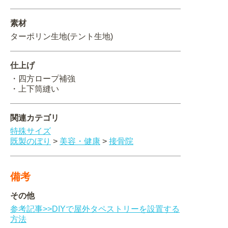
関連アイテムを見る
素材
ターポリン生地(テント生地)
ORIGINAL ORDER
仕上げ
・四方ロープ補強
・上下筒縫い
オリジナルオーダーについて
関連カテゴリ
特殊サイズ
既製のぼり
>
美容・健康
>
接骨院
備考
その他
参考記事>>DIYで屋外タペストリーを設置する
方法