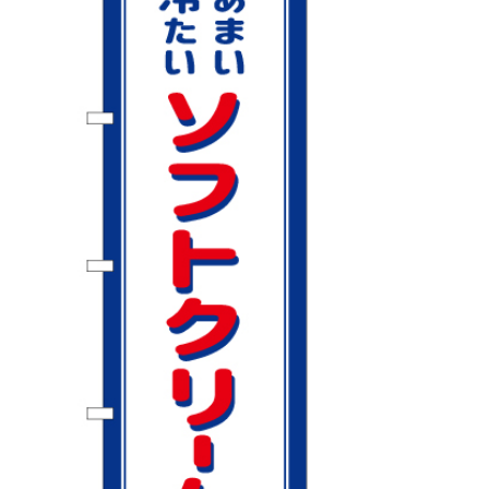
BEGINNER'S GUIDE
チュクミ
韓国グルメ
駐車場
鍋
夏
取り扱い商品一覧
CATEGORY
初めての方へ トップ
既製デザイン商品注文方法
飲食
住まい・暮らし
商品について
オリジナルオーダー注文方法
美容・健康
地域・観光
お客様の声
料金一覧
イベント・季節
不動産・建築
よくある質問
カルチャー・教養
娯楽
お届け納期と配送方法
車・バイク関連
その他
オリジナルオーダー制作事例
お支払方法
OTHER ITEMS