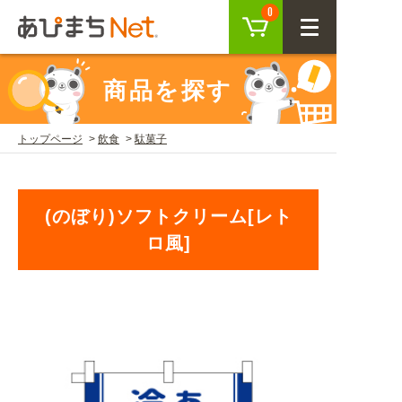
カート
0
CLOSE
商品を探す
会員登録
ログイン
トップページ
飲食
駄菓子
商品を探す
(のぼり)ソフトクリーム[レト
SEARCH
ロ風]
KEYWORD
ご利用ガイド
USER GUIDE
ご利用ガイド トップ
注目キーワード
初めての方へ