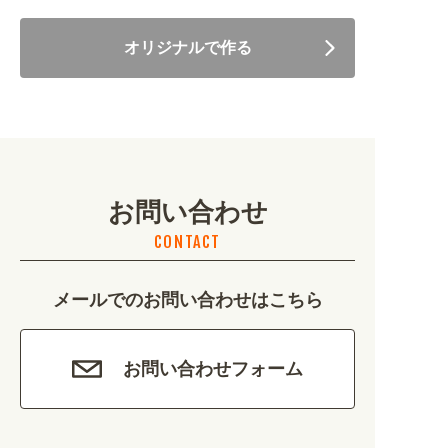
住まい・暮らし (5246)
オリジナルで作る
美容・健康 (4656)
地域・観光 (2099)
イベント・季節 (1356)
お問い合わせ
不動産・建築 (1886)
CONTACT
カルチャー・教養 (684)
メールでのお問い合わせはこちら
娯楽 (688)
車・バイク関連 (263)
お問い合わせフォーム
その他 (1786)