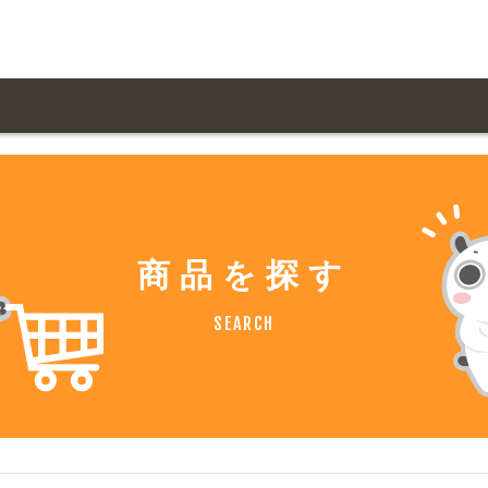
用ガイド トップ
ての方へ トップ
料金一覧
オリジナルオーダー
飲食
住まい・暮らし
商品を探す
扱い商品一覧
について
お届け納期と配送方
容・健康
地域・観光
SEARCH
ント・季節
不動産・建築
デザイン商品注文方法
様の声
お支払方法
ャー・教養
娯楽
ジナルオーダー注文方法
ある質問
バイク関連
その他