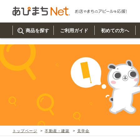
参考動画>>スタンド看板の組み立て方" />
商品を探す
ご利用ガイド
初めての方へ
ご利
初め
取り
商品
美
イベ
既製
お客
チュクミ
韓国グルメ
駐車場
鍋
夏
カルチ
オリ
よく
トップページ
不動産・建築
見学会
車・