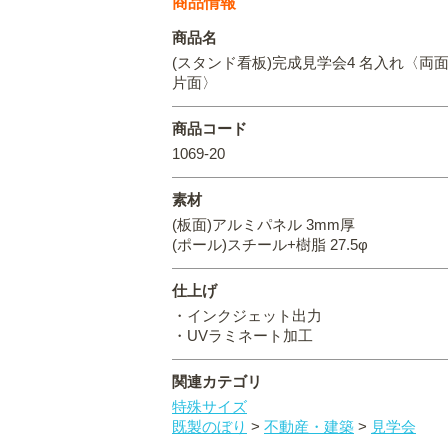
商品情報
商品名
(スタンド看板)完成見学会4 名入れ〈両面 
片面〉
商品コード
1069-20
素材
(板面)アルミパネル 3mm厚
(ポール)スチール+樹脂 27.5φ
仕上げ
・インクジェット出力
・UVラミネート加工
関連カテゴリ
特殊サイズ
既製のぼり
>
不動産・建築
>
見学会