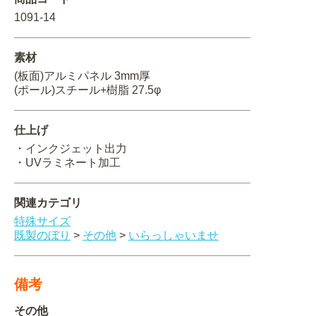
1091-14
関連アイテムを見る
ORIGINAL ORDER
素材
(板面)アルミパネル 3mm厚
(ポール)スチール+樹脂 27.5φ
仕上げ
オリジナルオーダーについて
・インクジェット出力
・UVラミネート加工
関連カテゴリ
特殊サイズ
既製のぼり
>
その他
>
いらっしゃいませ
備考
その他