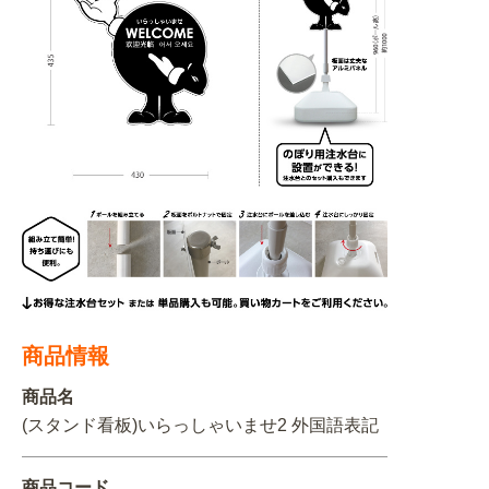
BEGINNER'S GUIDE
チュクミ
韓国グルメ
駐車場
鍋
夏
取り扱い商品一覧
CATEGORY
初めての方へ トップ
既製デザイン商品注文方法
飲食
住まい・暮らし
商品について
オリジナルオーダー注文方法
美容・健康
地域・観光
お客様の声
料金一覧
イベント・季節
不動産・建築
よくある質問
カルチャー・教養
娯楽
お届け納期と配送方法
車・バイク関連
その他
オリジナルオーダー制作事例
商品情報
お支払方法
商品名
OTHER ITEMS
(スタンド看板)いらっしゃいませ2 外国語表記
商品コード