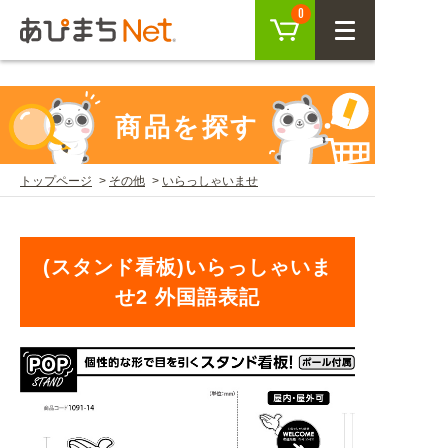
参考動画>>スタンド看板の組み立て方" />
カート
0
CLOSE
会員登録
ログイン
商品を探す
トップページ
その他
いらっしゃいませ
商品を探す
SEARCH
(スタンド看板)いらっしゃいま
せ2 外国語表記
KEYWORD
ご利用ガイド
USER GUIDE
ご利用ガイド トップ
注目キーワード
初めての方へ