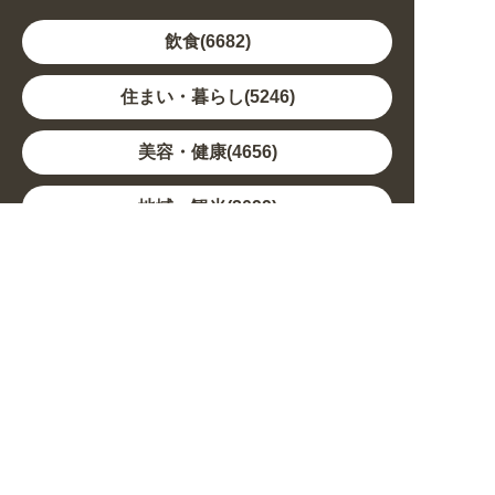
飲食(6682)
住まい・暮らし(5246)
美容・健康(4656)
地域・観光(2099)
イベント・季節(1356)
不動産・建築(1886)
カルチャー・教養(684)
娯楽(688)
車・バイク関連(263)