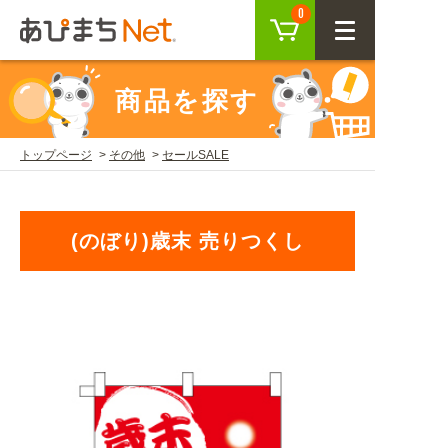
カート
0
CLOSE
商品を探す
会員登録
ログイン
トップページ
その他
セールSALE
商品を探す
(のぼり)歳末 売りつくし
SEARCH
KEYWORD
ご利用ガイド
USER GUIDE
ご利用ガイド トップ
注目キーワード
初めての方へ