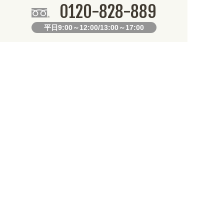
0120-828-889
平日9:00～12:00/13:00～17:00
099-812-2877
FAX.
24時間対応
既製デザイン商品FAX注文用紙
オリジナルオーダーFAX注文用紙
お知らせ
生産となります。不良品以外の返品・交換は一切できません。 /
いて道路状況の悪化や交通規制により配送に遅延が生じております。 /
・用途から探しやすくなりました。お得なクーポンも発行中!
/