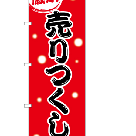
BEGINNER'S GUIDE
チュクミ
韓国グルメ
駐車場
鍋
夏
取り扱い商品一覧
CATEGORY
初めての方へ トップ
既製デザイン商品注文方法
飲食
住まい・暮らし
商品について
オリジナルオーダー注文方法
美容・健康
地域・観光
お客様の声
料金一覧
イベント・季節
不動産・建築
よくある質問
カルチャー・教養
娯楽
お届け納期と配送方法
車・バイク関連
その他
オリジナルオーダー制作事例
お支払方法
OTHER ITEMS