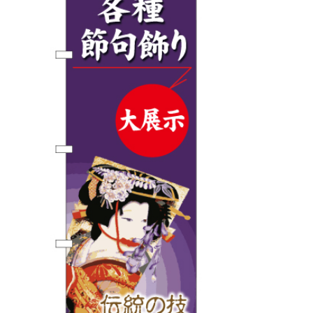
BEGINNER'S GUIDE
チュクミ
韓国グルメ
駐車場
鍋
夏
取り扱い商品一覧
CATEGORY
初めての方へ トップ
既製デザイン商品注文方法
飲食
住まい・暮らし
商品について
オリジナルオーダー注文方法
美容・健康
地域・観光
お客様の声
料金一覧
イベント・季節
不動産・建築
よくある質問
カルチャー・教養
娯楽
お届け納期と配送方法
車・バイク関連
その他
オリジナルオーダー制作事例
お支払方法
OTHER ITEMS