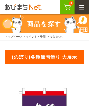
カート
0
CLOSE
商品を探す
会員登録
ログイン
トップページ
イベント・季節
ひなまつり
商品を探す
(のぼり)各種節句飾り 大展示
SEARCH
KEYWORD
ご利用ガイド
USER GUIDE
ご利用ガイド トップ
注目キーワード
初めての方へ