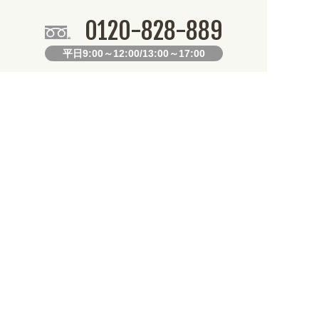
0120-828-889
平日9:00～12:00/13:00～17:00
099-812-2877
FAX.
24時間対応
既製デザイン商品FAX注文用紙
オリジナルオーダーFAX注文用紙
お知らせ
産となります。不良品以外の返品・交換は一切できません。 /