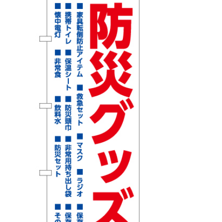
BEGINNER'S GUIDE
チュクミ
韓国グルメ
駐車場
鍋
夏
取り扱い商品一覧
CATEGORY
初めての方へ トップ
既製デザイン商品注文方法
飲食
住まい・暮らし
商品について
オリジナルオーダー注文方法
美容・健康
地域・観光
お客様の声
料金一覧
イベント・季節
不動産・建築
よくある質問
カルチャー・教養
娯楽
お届け納期と配送方法
車・バイク関連
その他
オリジナルオーダー制作事例
お支払方法
OTHER ITEMS