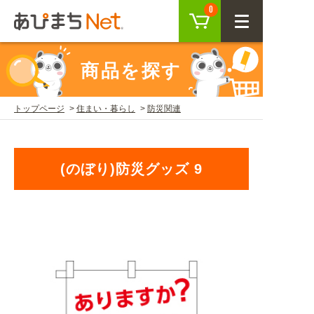
カート
0
CLOSE
商品を探す
会員登録
ログイン
トップページ
住まい・暮らし
防災関連
商品を探す
(のぼり)防災グッズ 9
SEARCH
KEYWORD
ご利用ガイド
USER GUIDE
ご利用ガイド トップ
注目キーワード
初めての方へ