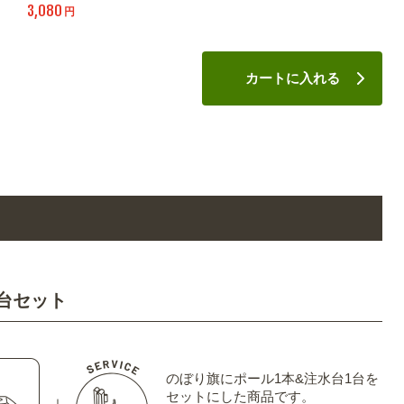
3,080
円
カートに入れる
台セット
のぼり旗にポール1本&注水台1台を
セットにした商品です。