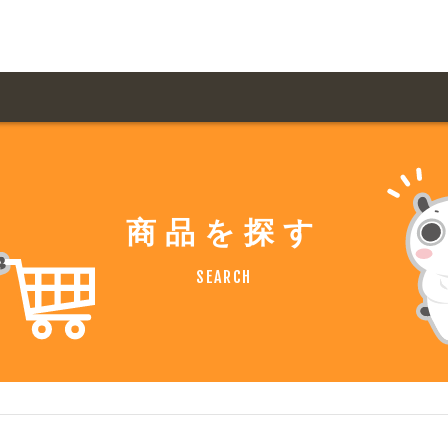
用ガイド トップ
ての方へ トップ
料金一覧
オリジナルオーダー
商品を探す
飲食
住まい・暮らし
扱い商品一覧
について
お届け納期と配送方
SEARCH
容・健康
地域・観光
ント・季節
不動産・建築
デザイン商品注文方法
様の声
お支払方法
ャー・教養
娯楽
ジナルオーダー注文方法
ある質問
バイク関連
その他