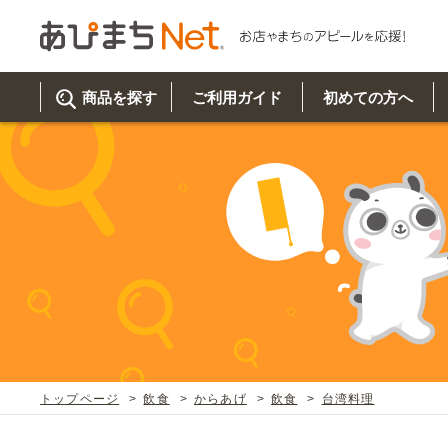
商品を探す
ご利用ガイド
初めての方へ
ご利
初め
取り
商品
美
イベ
既製
お客
チュクミ
韓国グルメ
駐車場
鍋
夏
カルチ
オリ
よく
トップページ
飲食
からあげ
飲食
台湾料理
車・