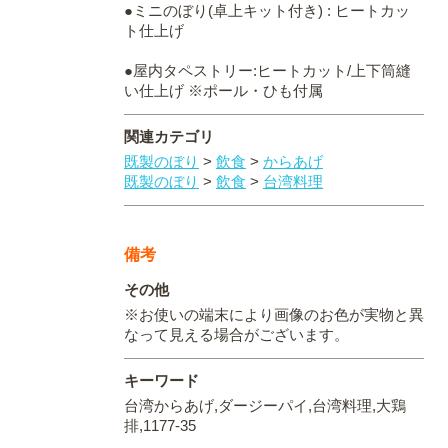
●ミニのぼり(卓上キット付き) : ヒートカッ
ト仕上げ
●屋内タペストリー:ヒートカット/上下筒縫
い仕上げ ※ポール・ひも付属
関連カテゴリ
既製のぼり
>
飲食
>
からあげ
既製のぼり
>
飲食
>
台湾料理
備考
その他
※お使いの端末により画像のお色が実物と異
なって見える場合がございます。
キーワード
台湾からあげ,ダージーパイ,台湾料理,大鶏
排,1177-35