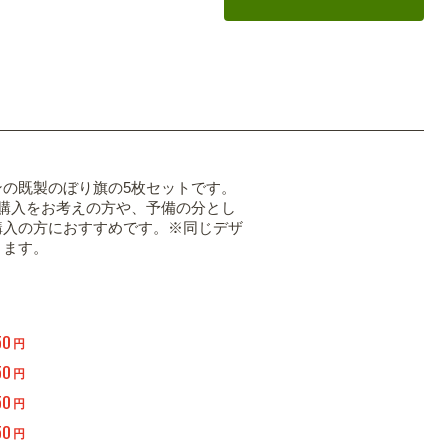
ンの既製のぼり旗の5枚セットです。
の購入をお考えの方や、予備の分とし
購入の方におすすめです。※同じデザ
ります。
50
円
50
円
50
円
50
円