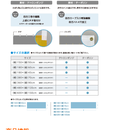
BEGINNER'S GUIDE
チュクミ
韓国グルメ
駐車場
鍋
夏
取り扱い商品一覧
CATEGORY
初めての方へ トップ
既製デザイン商品注文方法
飲食
住まい・暮らし
商品について
オリジナルオーダー注文方法
美容・健康
地域・観光
お客様の声
料金一覧
イベント・季節
不動産・建築
よくある質問
カルチャー・教養
娯楽
お届け納期と配送方法
車・バイク関連
その他
オリジナルオーダー制作事例
お支払方法
OTHER ITEMS