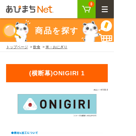
カート
0
CLOSE
商品を探す
会員登録
ログイン
トップページ
飲食
米・おにぎり
商品を探す
(横断幕)ONIGIRI 1
SEARCH
KEYWORD
ご利用ガイド
USER GUIDE
ご利用ガイド トップ
注目キーワード
初めての方へ