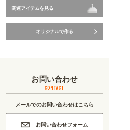
飲食 (6682)
関連アイテムを見る
住まい・暮らし (5246)
オリジナルで作る
美容・健康 (4656)
地域・観光 (2099)
イベント・季節 (1356)
お問い合わせ
不動産・建築 (1886)
CONTACT
カルチャー・教養 (684)
メールでのお問い合わせはこちら
娯楽 (688)
車・バイク関連 (263)
お問い合わせフォーム