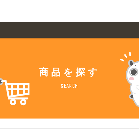
用ガイド トップ
ての方へ トップ
料金一覧
オリジナルオーダー
商品を探す
飲食
住まい・暮らし
扱い商品一覧
について
お届け納期と配送方
SEARCH
容・健康
地域・観光
ント・季節
不動産・建築
デザイン商品注文方法
様の声
お支払方法
ャー・教養
娯楽
ジナルオーダー注文方法
ある質問
バイク関連
その他