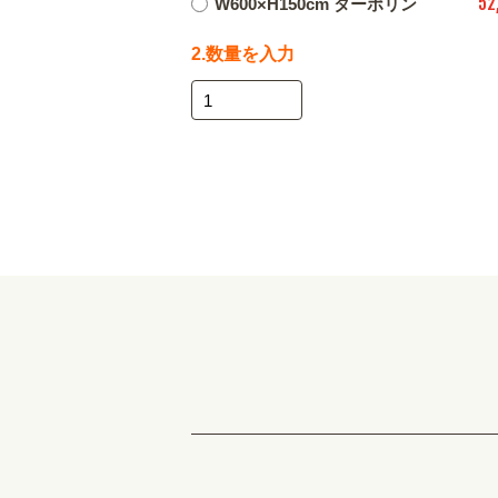
52
W600×H150cm ターポリン
2.数量を入力