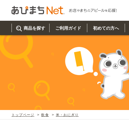
商品を探す
ご利用ガイド
初めての方へ
ご利
初め
取り
商品
美
イベ
既製
お客
チュクミ
韓国グルメ
駐車場
鍋
夏
カルチ
オリ
よく
トップページ
飲食
米・おにぎり
車・