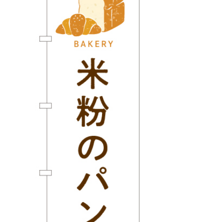
BEGINNER'S GUIDE
チュクミ
韓国グルメ
駐車場
鍋
夏
取り扱い商品一覧
CATEGORY
初めての方へ トップ
既製デザイン商品注文方法
飲食
住まい・暮らし
商品について
オリジナルオーダー注文方法
美容・健康
地域・観光
お客様の声
料金一覧
イベント・季節
不動産・建築
よくある質問
カルチャー・教養
娯楽
お届け納期と配送方法
車・バイク関連
その他
オリジナルオーダー制作事例
お支払方法
OTHER ITEMS