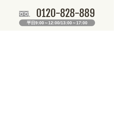
0120-828-889
平日9:00～12:00/13:00～17:00
099-812-2877
FAX.
24時間対応
既製デザイン商品FAX注文用紙
オリジナルオーダーFAX注文用紙
お知らせ
なります。不良品以外の返品・交換は一切できません。 /