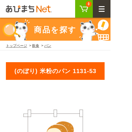
カート
0
CLOSE
商品を探す
会員登録
ログイン
トップページ
飲食
パン
商品を探す
(のぼり) 米粉のパン 1131-53
SEARCH
KEYWORD
ご利用ガイド
USER GUIDE
ご利用ガイド トップ
注目キーワード
初めての方へ