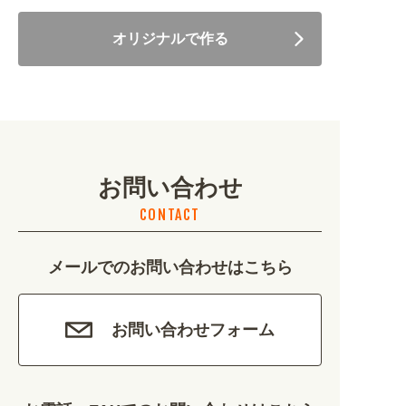
オリジナルで作る
美容・健康 (4656)
地域・観光 (2099)
イベント・季節 (1356)
お問い合わせ
不動産・建築 (1886)
CONTACT
カルチャー・教養 (684)
メールでのお問い合わせはこちら
娯楽 (688)
車・バイク関連 (263)
お問い合わせフォーム
その他 (1786)