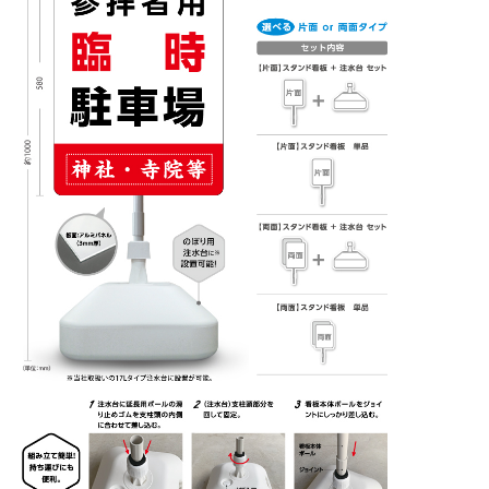
BEGINNER'S GUIDE
チュクミ
韓国グルメ
駐車場
鍋
夏
取り扱い商品一覧
CATEGORY
初めての方へ トップ
既製デザイン商品注文方法
飲食
住まい・暮らし
商品について
オリジナルオーダー注文方法
美容・健康
地域・観光
お客様の声
料金一覧
イベント・季節
不動産・建築
よくある質問
カルチャー・教養
娯楽
お届け納期と配送方法
車・バイク関連
その他
オリジナルオーダー制作事例
お支払方法
OTHER ITEMS