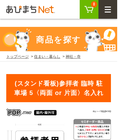
参考動画>>スタンド看板の組み立て方" />
カート
0
CLOSE
会員登録
ログイン
商品を探す
トップページ
住まい・暮らし
神社・寺
商品を探す
SEARCH
(スタンド看板)参拝者 臨時 駐
車場 5〈両面 or 片面〉名入れ
KEYWORD
ご利用ガイド
USER GUIDE
ご利用ガイド トップ
注目キーワード
初めての方へ