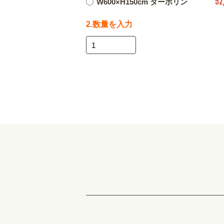
52
W600×H150cm ターポリン
2.数量を入力