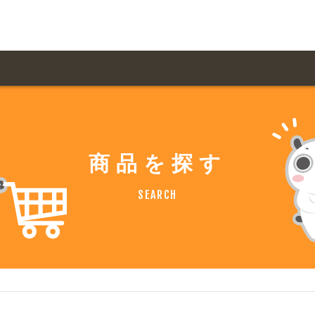
用ガイド トップ
ての方へ トップ
料金一覧
オリジナルオーダー
商品を探す
飲食
住まい・暮らし
扱い商品一覧
について
お届け納期と配送方
SEARCH
容・健康
地域・観光
ント・季節
不動産・建築
デザイン商品注文方法
様の声
お支払方法
ャー・教養
娯楽
ジナルオーダー注文方法
ある質問
バイク関連
その他