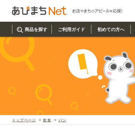
商品を探す
ご利用ガイド
初めての方へ
ご利
初め
取り
商品
美
イベ
既製
お客
チュクミ
韓国グルメ
駐車場
鍋
夏
カルチ
オリ
よく
トップページ
飲食
パン
車・