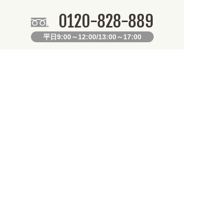
0120-828-889
平日9:00～12:00/13:00～17:00
099-812-2877
FAX.
24時間対応
既製デザイン商品FAX注文用紙
オリジナルオーダーFAX注文用紙
お知らせ
生産となります。不良品以外の返品・交換は一切できません。 /