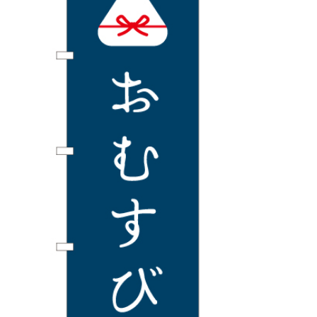
BEGINNER'S GUIDE
チュクミ
韓国グルメ
駐車場
鍋
夏
取り扱い商品一覧
CATEGORY
初めての方へ トップ
既製デザイン商品注文方法
飲食
住まい・暮らし
商品について
オリジナルオーダー注文方法
美容・健康
地域・観光
お客様の声
料金一覧
イベント・季節
不動産・建築
よくある質問
カルチャー・教養
娯楽
お届け納期と配送方法
車・バイク関連
その他
オリジナルオーダー制作事例
お支払方法
OTHER ITEMS