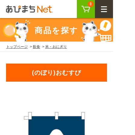
カート
0
CLOSE
商品を探す
会員登録
ログイン
トップページ
飲食
米・おにぎり
商品を探す
(のぼり)おむすび
SEARCH
KEYWORD
ご利用ガイド
USER GUIDE
ご利用ガイド トップ
注目キーワード
初めての方へ