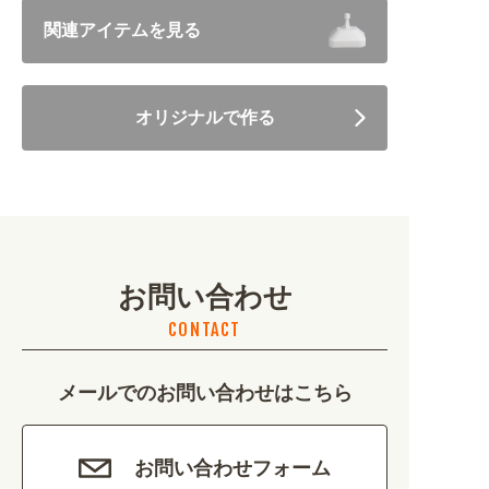
飲食 (6682)
関連アイテムを見る
住まい・暮らし (5246)
オリジナルで作る
美容・健康 (4656)
地域・観光 (2099)
イベント・季節 (1356)
お問い合わせ
不動産・建築 (1886)
CONTACT
カルチャー・教養 (684)
メールでのお問い合わせはこちら
娯楽 (688)
車・バイク関連 (263)
お問い合わせフォーム