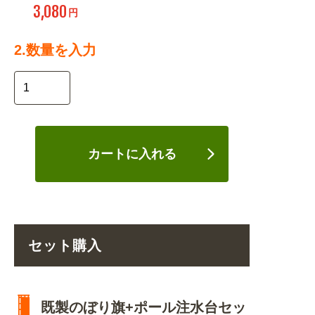
3,080
円
2.数量を入力
カートに入れる
セット購入
既製のぼり旗+ポール注水台セッ