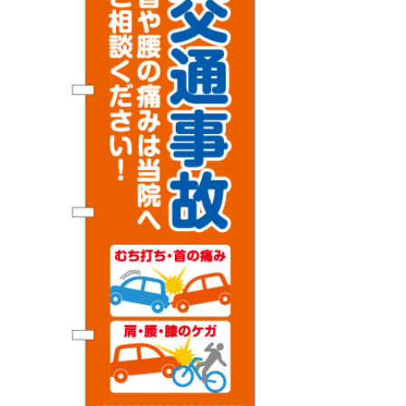
BEGINNER'S GUIDE
チュクミ
韓国グルメ
駐車場
鍋
夏
取り扱い商品一覧
CATEGORY
初めての方へ トップ
既製デザイン商品注文方法
飲食
住まい・暮らし
商品について
オリジナルオーダー注文方法
美容・健康
地域・観光
お客様の声
料金一覧
イベント・季節
不動産・建築
よくある質問
カルチャー・教養
娯楽
お届け納期と配送方法
車・バイク関連
その他
オリジナルオーダー制作事例
お支払方法
OTHER ITEMS