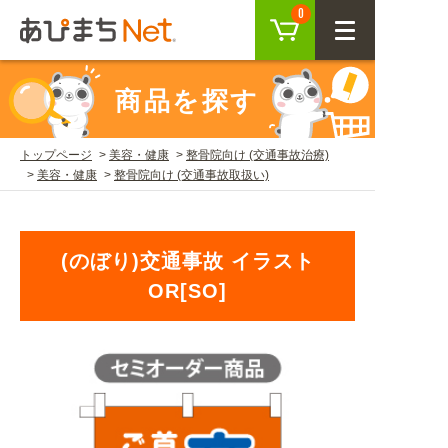
カート
0
CLOSE
商品を探す
会員登録
ログイン
トップページ
美容・健康
整骨院向け (交通事故治療)
美容・健康
整骨院向け (交通事故取扱い)
商品を探す
SEARCH
(のぼり)交通事故 イラスト
OR[SO]
KEYWORD
ご利用ガイド
USER GUIDE
ご利用ガイド トップ
注目キーワード
初めての方へ