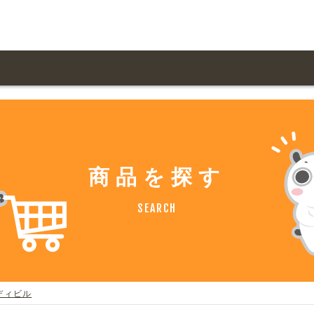
用ガイド トップ
ての方へ トップ
料金一覧
オリジナルオーダー
飲食
住まい・暮らし
商品を探す
扱い商品一覧
について
お届け納期と配送方
容・健康
地域・観光
SEARCH
ント・季節
不動産・建築
デザイン商品注文方法
様の声
お支払方法
ャー・教養
娯楽
ジナルオーダー注文方法
ある質問
ディビル
バイク関連
その他