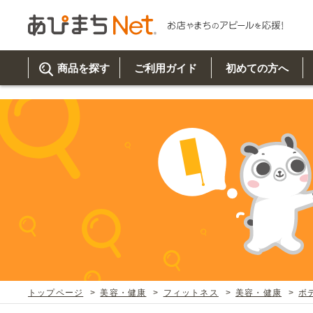
参考動画>>スタンド看板の組み立て方" />
商品を探す
ご利用ガイド
初めての方へ
ご利
初め
取り
商品
美
イベ
既製
お客
チュクミ
韓国グルメ
駐車場
鍋
夏
カルチ
オリ
よく
トップページ
美容・健康
フィットネス
美容・健康
ボ
車・