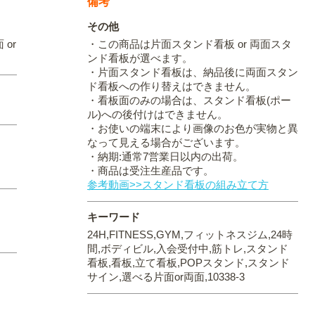
備考
その他
 or
・この商品は片面スタンド看板 or 両面スタ
ンド看板が選べます。
・片面スタンド看板は、納品後に両面スタン
ド看板への作り替えはできません。
・看板面のみの場合は、スタンド看板(ポー
ル)への後付けはできません。
・お使いの端末により画像のお色が実物と異
なって見える場合がございます。
・納期:通常7営業日以内の出荷。
・商品は受注生産品です。
参考動画>>スタンド看板の組み立て方
キーワード
24H,FITNESS,GYM,フィットネスジム,24時
間,ボディビル,入会受付中,筋トレ,スタンド
看板,看板,立て看板,POPスタンド,スタンド
サイン,選べる片面or両面,10338-3