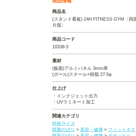
商品情報
商品名
(スタンド看板) 24H FITNESS GYM〈両面
片面〉
商品コード
10338-3
素材
(板面)アルミパネル 3mm厚
(ポール)スチール+樹脂 27.5φ
仕上げ
・インクジェット出力
・UVラミネート加工
関連カテゴリ
特殊サイズ
既製のぼり
>
美容・健康
>
フィットネス
既製のぼり
>
美容・健康
>
ボディビル