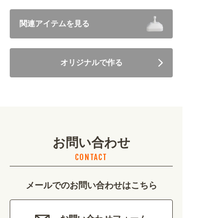
飲食 (6682)
関連アイテムを見る
住まい・暮らし (5246)
オリジナルで作る
美容・健康 (4656)
地域・観光 (2099)
イベント・季節 (1356)
お問い合わせ
不動産・建築 (1886)
CONTACT
カルチャー・教養 (684)
メールでのお問い合わせはこちら
娯楽 (688)
車・バイク関連 (263)