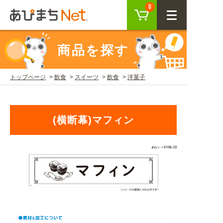
カート
0
CLOSE
商品を探す
会員登録
ログイン
トップページ
飲食
スイーツ
飲食
洋菓子
商品を探す
(横断幕)マフィン
SEARCH
KEYWORD
ご利用ガイド
USER GUIDE
ご利用ガイド トップ
注目キーワード
初めての方へ