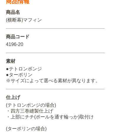
商品情報
関連アイテムを見る
商品名
(横断幕)マフィン
ORIGINAL ORDER
商品コード
4196-20
オリジナルオーダーについて
素材
●テトロンポンジ
●ターポリン
※サイズによって選べる素材が異なります。
仕上げ
(テトロンポンジの場合)
・四方三巻縫製仕上げ
・上部にチチ(ポールを通す輪っか)取付け
(ターポリンの場合)