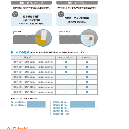
BEGINNER'S GUIDE
チュクミ
韓国グルメ
駐車場
鍋
夏
取り扱い商品一覧
CATEGORY
初めての方へ トップ
既製デザイン商品注文方法
飲食
住まい・暮らし
商品について
オリジナルオーダー注文方法
美容・健康
地域・観光
お客様の声
料金一覧
イベント・季節
不動産・建築
よくある質問
カルチャー・教養
娯楽
お届け納期と配送方法
車・バイク関連
その他
オリジナルオーダー制作事例
お支払方法
OTHER ITEMS