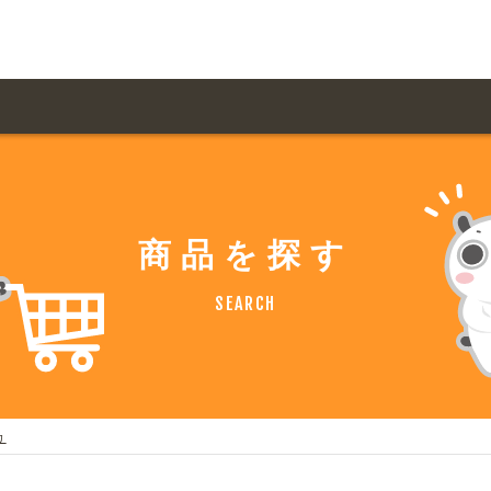
用ガイド トップ
ての方へ トップ
料金一覧
オリジナルオーダー
商品を探す
飲食
住まい・暮らし
扱い商品一覧
について
お届け納期と配送方
SEARCH
容・健康
地域・観光
ント・季節
不動産・建築
デザイン商品注文方法
様の声
お支払方法
ャー・教養
娯楽
ジナルオーダー注文方法
ある質問
カ
バイク関連
その他