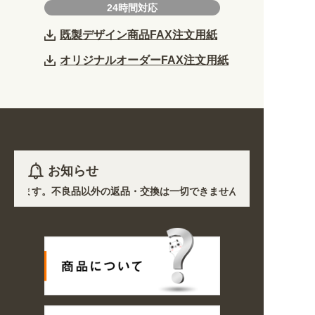
24時間対応
既製デザイン商品FAX注文用紙
オリジナルオーダーFAX注文用紙
お知らせ
となります。不良品以外の返品・交換は一切できません。 /
て道路状況の悪化や交通規制により配送に遅延が生じております。 /
途から探しやすくなりました。お得なクーポンも発行中!
/
2026年08
ご注文商品は休み明け8/17以降随時商品の製作・発送となります。ご了承く