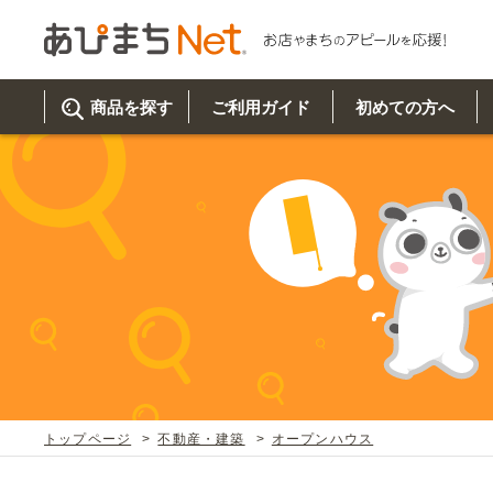
商品を探す
ご利用ガイド
初めての方へ
ご利
初め
取り
商品
美
イベ
既製
お客
チュクミ
韓国グルメ
駐車場
鍋
夏
カルチ
オリ
よく
トップページ
不動産・建築
オープンハウス
車・