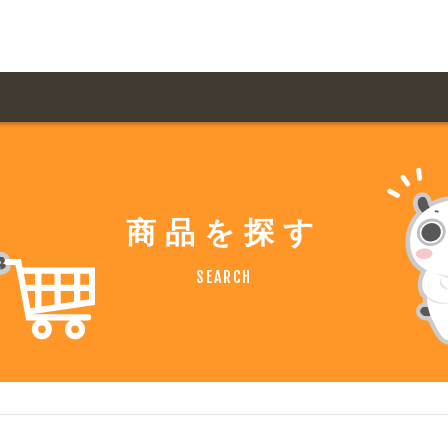
用ガイド トップ
ての方へ トップ
料金一覧
オリジナルオーダー
商品を探す
飲食
住まい・暮らし
扱い商品一覧
について
お届け納期と配送方
SEARCH
容・健康
地域・観光
ント・季節
不動産・建築
デザイン商品注文方法
様の声
お支払方法
ャー・教養
娯楽
ジナルオーダー注文方法
ある質問
バイク関連
その他