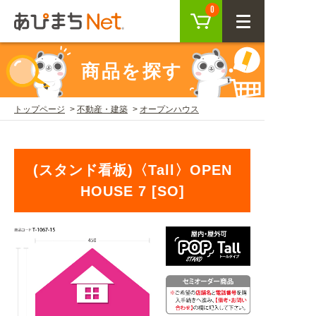
カート
0
CLOSE
商品を探す
会員登録
ログイン
トップページ
不動産・建築
オープンハウス
商品を探す
(スタンド看板)〈Tall〉OPEN
SEARCH
HOUSE 7 [SO]
KEYWORD
ご利用ガイド
USER GUIDE
ご利用ガイド トップ
注目キーワード
初めての方へ