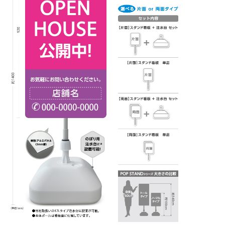
BEGINNER'S GUIDE
チュクミ
韓国グルメ
駐車場
鍋
夏
取り扱い商品一覧
CATEGORY
初めての方へ トップ
既製デザイン商品注文方法
飲食
住まい・暮らし
商品について
オリジナルオーダー注文方法
美容・健康
地域・観光
お客様の声
料金一覧
イベント・季節
不動産・建築
よくある質問
カルチャー・教養
娯楽
お届け納期と配送方法
車・バイク関連
その他
オリジナルオーダー制作事例
お支払方法
OTHER ITEMS