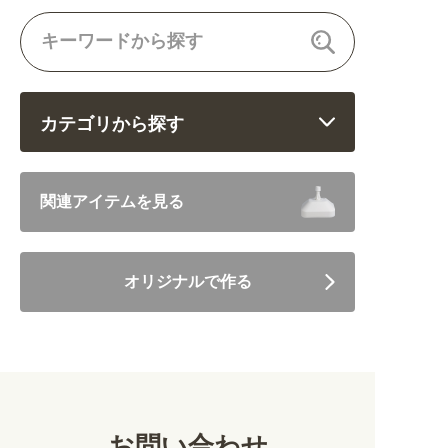
カテゴリから探す
飲食 (6682)
関連アイテムを見る
住まい・暮らし (5246)
オリジナルで作る
美容・健康 (4656)
地域・観光 (2099)
イベント・季節 (1356)
お問い合わせ
不動産・建築 (1886)