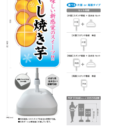
BEGINNER'S GUIDE
チュクミ
韓国グルメ
駐車場
鍋
夏
取り扱い商品一覧
CATEGORY
初めての方へ トップ
既製デザイン商品注文方法
飲食
住まい・暮らし
商品について
オリジナルオーダー注文方法
美容・健康
地域・観光
お客様の声
料金一覧
イベント・季節
不動産・建築
よくある質問
カルチャー・教養
娯楽
お届け納期と配送方法
車・バイク関連
その他
オリジナルオーダー制作事例
お支払方法
OTHER ITEMS