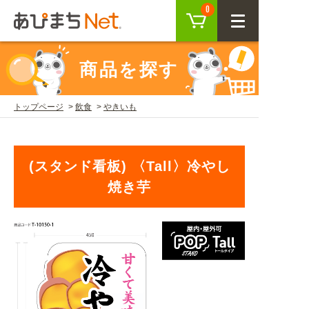
カート
0
CLOSE
商品を探す
会員登録
ログイン
トップページ
飲食
やきいも
商品を探す
(スタンド看板) 〈Tall〉冷やし
SEARCH
焼き芋
KEYWORD
ご利用ガイド
USER GUIDE
ご利用ガイド トップ
注目キーワード
初めての方へ