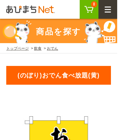
カート
0
CLOSE
商品を探す
会員登録
ログイン
トップページ
飲食
おでん
商品を探す
(のぼり)おでん食べ放題(黄)
SEARCH
KEYWORD
ご利用ガイド
USER GUIDE
ご利用ガイド トップ
注目キーワード
初めての方へ