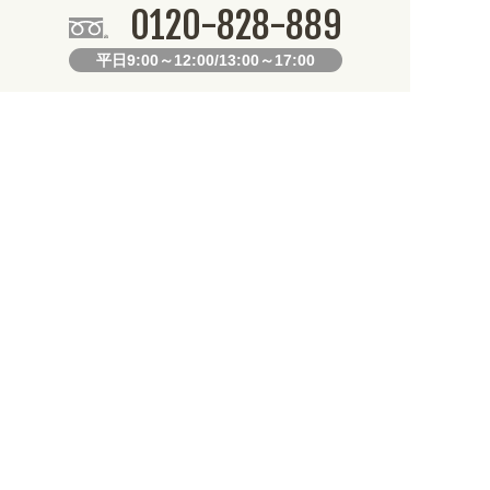
0120-828-889
平日9:00～12:00/13:00～17:00
099-812-2877
FAX.
24時間対応
既製デザイン商品FAX注文用紙
オリジナルオーダーFAX注文用紙
お知らせ
なります。不良品以外の返品・交換は一切できません。 /
道路状況の悪化や交通規制により配送に遅延が生じております。 /
から探しやすくなりました。お得なクーポンも発行中!
/
2026年08月