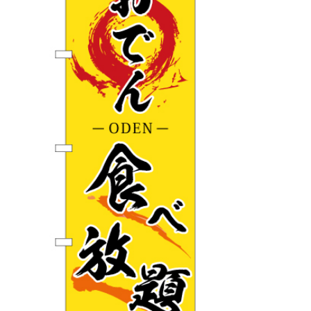
BEGINNER'S GUIDE
チュクミ
韓国グルメ
駐車場
鍋
夏
取り扱い商品一覧
CATEGORY
初めての方へ トップ
既製デザイン商品注文方法
飲食
住まい・暮らし
商品について
オリジナルオーダー注文方法
美容・健康
地域・観光
お客様の声
料金一覧
イベント・季節
不動産・建築
よくある質問
カルチャー・教養
娯楽
お届け納期と配送方法
車・バイク関連
その他
オリジナルオーダー制作事例
お支払方法
OTHER ITEMS