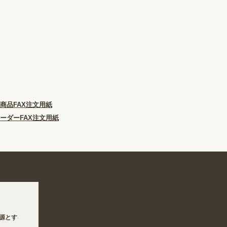
商品FAX注文用紙
ーダーFAX注文用紙
する地震の影響で、各地において道路状況の悪化や交通規制により配送に遅延が生じて
に伴い、8/6〜8/16の期間のご注文商品は休み明け8/17以降随時商品の製作・発送