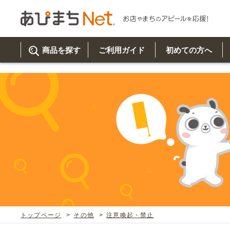
参考動画>>スタンド看板の組み立て方" />
商品を探す
ご利用ガイド
初めての方へ
ご利
初め
取り
商品
美
イベ
既製
お客
チュクミ
韓国グルメ
駐車場
鍋
夏
カルチ
オリ
よく
トップページ
その他
注意喚起・禁止
車・