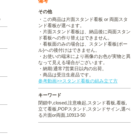
備考
その他
〉
・この商品は片面スタンド看板 or 両面スタ
ンド看板が選べます。
・片面スタンド看板は、納品後に両面スタン
ド看板への作り替えはできません。
・看板面のみの場合は、スタンド看板(ポー
ル)への後付けはできません。
・お使いの端末により画像のお色が実物と異
なって見える場合がございます。
・納期:通常7営業日以内の出荷。
・商品は受注生産品です。
参考動画>>スタンド看板の組み立て方
キーワード
閉鎖中,closed,注意喚起,スタンド看板,看板,
立て看板,POPスタンド,スタンドサイン,選べ
る片面or両面,10913-50