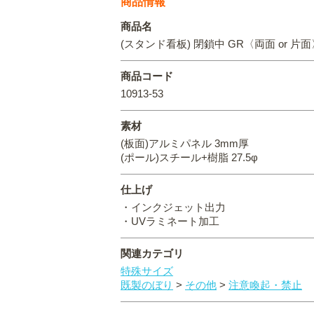
商品情報
商品名
(スタンド看板) 閉鎖中 GR〈両面 or 片面
商品コード
10913-53
素材
(板面)アルミパネル 3mm厚
(ポール)スチール+樹脂 27.5φ
仕上げ
・インクジェット出力
・UVラミネート加工
関連カテゴリ
特殊サイズ
既製のぼり
>
その他
>
注意喚起・禁止