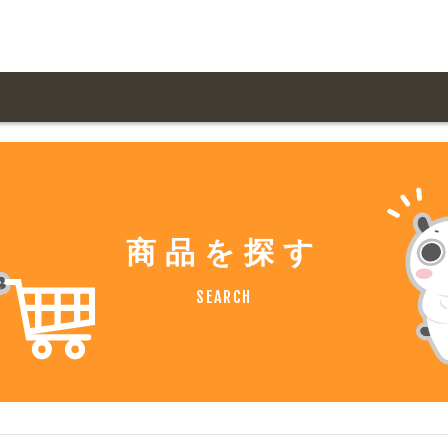
用ガイド トップ
ての方へ トップ
料金一覧
オリジナルオーダー
飲食
住まい・暮らし
商品を探す
扱い商品一覧
について
お届け納期と配送方
容・健康
地域・観光
SEARCH
ント・季節
不動産・建築
デザイン商品注文方法
様の声
お支払方法
ャー・教養
娯楽
ジナルオーダー注文方法
ある質問
バイク関連
その他