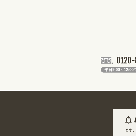
0120-
平日9:00～12:00/1
6年08月07日 商品は一部(ポール・注水台など)を除き受注生産となります。不良品
6年08月07日
姉妹サイト『あぴまちSHOP』オープン! 業種・用途から探しやすく