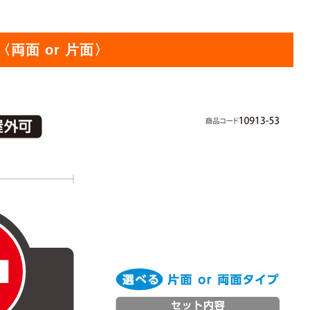
オリジ
〈両面 or 片面〉