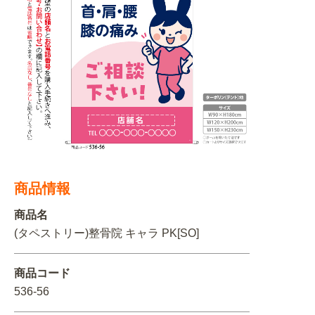
BEGINNER'S GUIDE
チュクミ
韓国グルメ
駐車場
鍋
夏
取り扱い商品一覧
CATEGORY
初めての方へ トップ
既製デザイン商品注文方法
飲食
住まい・暮らし
商品について
オリジナルオーダー注文方法
美容・健康
地域・観光
お客様の声
料金一覧
イベント・季節
不動産・建築
よくある質問
商品情報
カルチャー・教養
娯楽
お届け納期と配送方法
商品名
車・バイク関連
その他
オリジナルオーダー制作事例
お支払方法
(タペストリー)整骨院 キャラ PK[SO]
OTHER ITEMS
商品コード
536-56