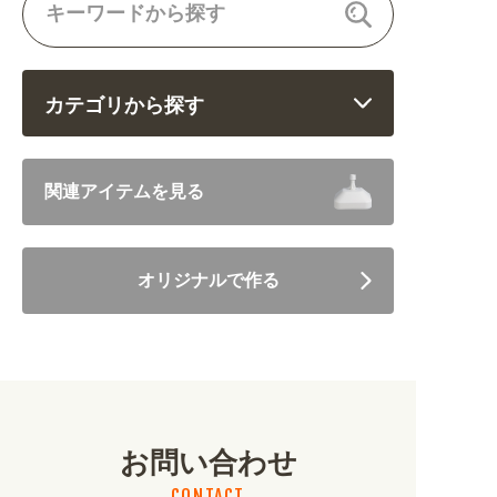
カテゴリから探す
飲食 (6682)
関連アイテムを見る
住まい・暮らし (5246)
オリジナルで作る
美容・健康 (4656)
地域・観光 (2099)
イベント・季節 (1356)
お問い合わせ
不動産・建築 (1886)
CONTACT