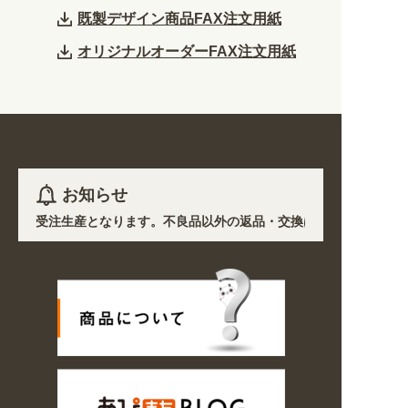
既製デザイン商品FAX注文用紙
オリジナルオーダーFAX注文用紙
お知らせ
ど)を除き受注生産となります。不良品以外の返品・交換は一切できません。
響で、各地において道路状況の悪化や交通規制により配送に遅延が生じてお
プン! 業種・用途から探しやすくなりました。お得なクーポンも発行中!
6〜8/16の期間のご注文商品は休み明け8/17以降随時商品の製作・発送と