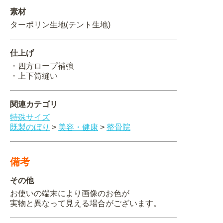
素材
関連アイテムを見る
ターポリン生地(テント生地)
ORIGINAL ORDER
仕上げ
・四方ロープ補強
・上下筒縫い
オリジナルオーダーについて
関連カテゴリ
特殊サイズ
既製のぼり
>
美容・健康
>
整骨院
備考
その他
お使いの端末により画像のお色が
実物と異なって見える場合がございます。