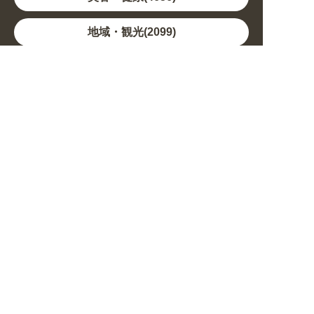
地域・観光(2099)
イベント・季節(1356)
不動産・建築(1886)
カルチャー・教養(684)
娯楽(688)
車・バイク関連(263)
その他(1786)