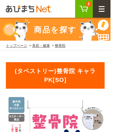
カート
0
CLOSE
商品を探す
会員登録
ログイン
トップページ
美容・健康
整骨院
商品を探す
(タペストリー)整骨院 キャラ
SEARCH
PK[SO]
KEYWORD
ご利用ガイド
USER GUIDE
ご利用ガイド トップ
注目キーワード
初めての方へ