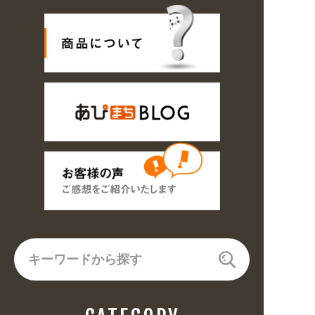
は休み明け8/17以降随時商品の製作・発送となります。ご了承ください。 /