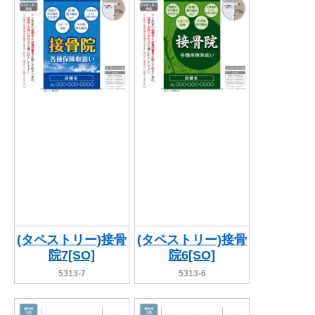
BEGINNER'S GUIDE
チュクミ
韓国グルメ
駐車場
鍋
夏
取り扱い商品一覧
CATEGORY
初めての方へ トップ
既製デザイン商品注文方法
飲食
住まい・暮らし
商品について
オリジナルオーダー注文方法
美容・健康
地域・観光
お客様の声
料金一覧
イベント・季節
不動産・建築
よくある質問
カルチャー・教養
娯楽
お届け納期と配送方法
車・バイク関連
その他
オリジナルオーダー制作事例
お支払方法
(タペストリー)接骨
(タペストリー)接骨
院7[SO]
院6[SO]
OTHER ITEMS
5313-7
5313-6