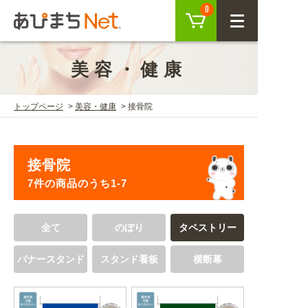
カート
0
CLOSE
美容・健康
会員登録
ログイン
トップページ
美容・健康
接骨院
商品を探す
接骨院
SEARCH
7件の商品のうち1-7
KEYWORD
ご利用ガイド
全て
のぼり
タペストリー
USER GUIDE
バナースタンド
スタンド看板
横断幕
ご利用ガイド トップ
注目キーワード
初めての方へ