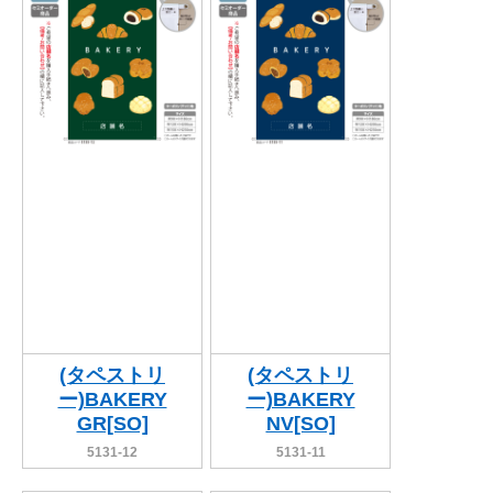
BEGINNER'S GUIDE
チュクミ
韓国グルメ
駐車場
鍋
夏
取り扱い商品一覧
CATEGORY
初めての方へ トップ
既製デザイン商品注文方法
飲食
住まい・暮らし
商品について
オリジナルオーダー注文方法
美容・健康
地域・観光
お客様の声
料金一覧
イベント・季節
不動産・建築
よくある質問
カルチャー・教養
娯楽
お届け納期と配送方法
車・バイク関連
その他
オリジナルオーダー制作事例
お支払方法
(タペストリ
(タペストリ
ー)BAKERY
ー)BAKERY
OTHER ITEMS
GR[SO]
NV[SO]
5131-12
5131-11