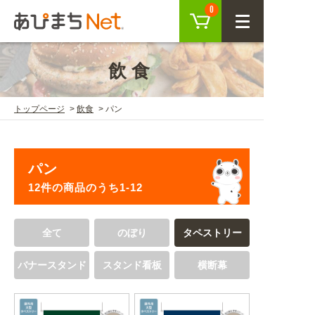
カート
0
CLOSE
飲食
会員登録
ログイン
トップページ
飲食
パン
商品を探す
パン
SEARCH
12件の商品のうち1-12
KEYWORD
ご利用ガイド
全て
のぼり
タペストリー
USER GUIDE
バナースタンド
スタンド看板
横断幕
ご利用ガイド トップ
注目キーワード
初めての方へ