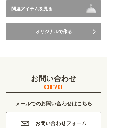
飲食 (6682)
関連アイテムを見る
住まい・暮らし (5246)
オリジナルで作る
美容・健康 (4656)
地域・観光 (2099)
イベント・季節 (1356)
お問い合わせ
不動産・建築 (1886)
CONTACT
カルチャー・教養 (684)
メールでのお問い合わせはこちら
娯楽 (688)
車・バイク関連 (263)
お問い合わせフォーム