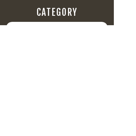
CATEGORY
飲食(6682)
住まい・暮らし(5246)
美容・健康(4656)
地域・観光(2099)
イベント・季節(1356)
不動産・建築(1886)
カルチャー・教養(684)
娯楽(688)