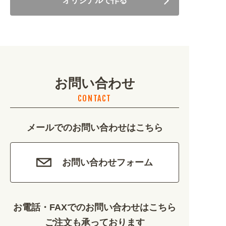
オリジナルで作る
美容・健康 (4656)
地域・観光 (2099)
イベント・季節 (1356)
お問い合わせ
不動産・建築 (1886)
CONTACT
カルチャー・教養 (684)
メールでのお問い合わせはこちら
娯楽 (688)
車・バイク関連 (263)
お問い合わせフォーム
その他 (1786)
お電話・FAXでのお問い合わせはこちら
ご注文も承っております