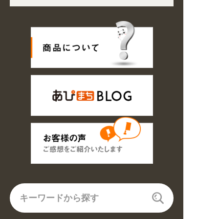
通規制により配送に遅延が生じております。 /
ました。お得なクーポンも発行中!
/
2026年08月09日
姉妹サイト『あ
8/17以降随時商品の製作・発送となります。ご了承ください。 /