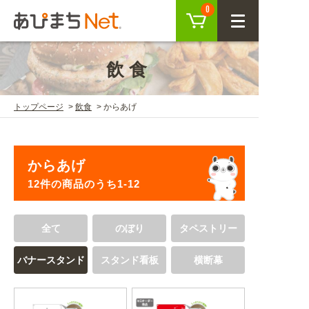
カート
0
CLOSE
飲食
会員登録
ログイン
トップページ
飲食
からあげ
商品を探す
からあげ
SEARCH
12件の商品のうち1-12
KEYWORD
ご利用ガイド
全て
のぼり
タペストリー
USER GUIDE
バナースタンド
スタンド看板
横断幕
ご利用ガイド トップ
注目キーワード
初めての方へ