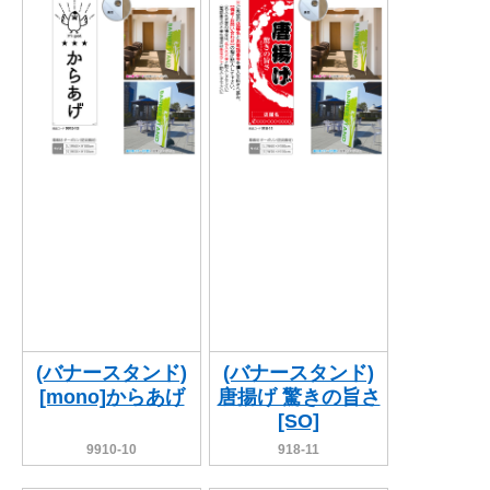
BEGINNER'S GUIDE
チュクミ
韓国グルメ
駐車場
鍋
夏
取り扱い商品一覧
CATEGORY
初めての方へ トップ
既製デザイン商品注文方法
飲食
住まい・暮らし
商品について
オリジナルオーダー注文方法
美容・健康
地域・観光
お客様の声
料金一覧
イベント・季節
不動産・建築
よくある質問
カルチャー・教養
娯楽
お届け納期と配送方法
車・バイク関連
その他
オリジナルオーダー制作事例
お支払方法
(バナースタンド)
(バナースタンド)
[mono]からあげ
唐揚げ 驚きの旨さ
OTHER ITEMS
[SO]
9910-10
918-11