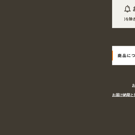
2026年08月08日 商品は一部(ポール・注水台など)を除
2026年08月08日
姉妹サイト『あぴまちSHOP』オープン!
お届け納期と