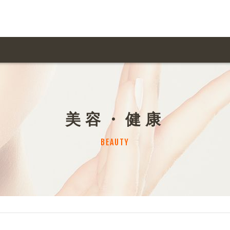
用ガイド トップ
ての方へ トップ
料金一覧
オリジナルオーダー
美容・健康
飲食
住まい・暮らし
扱い商品一覧
について
お届け納期と配送方
BEAUTY
容・健康
地域・観光
ント・季節
不動産・建築
デザイン商品注文方法
様の声
お支払方法
ャー・教養
娯楽
ジナルオーダー注文方法
ある質問
バイク関連
その他