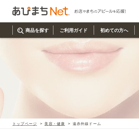
商品を探す
ご利用ガイド
初めての方へ
ご利
初め
取り
商品
美
イベ
既製
お客
チュクミ
韓国グルメ
駐車場
鍋
夏
カルチ
オリ
よく
トップページ
美容・健康
遠赤外線ドーム
車・