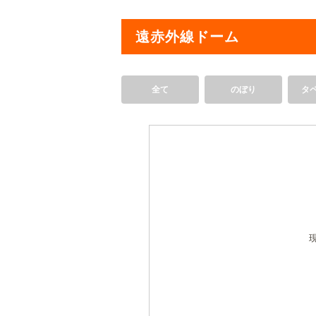
遠赤外線ドーム
全て
のぼり
タ