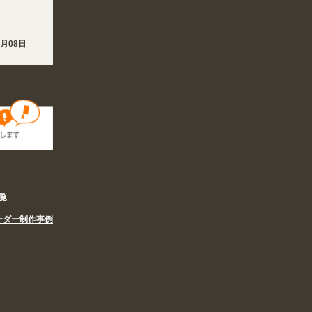
月08日 熊本地方を震源とする地震の影響で、各地において道路状況の悪化や交通規制
月08日 夏季休業の営業体制に伴い、8/6〜8/16の期間のご注文商品は休み明け8/1
覧
ーダー制作事例