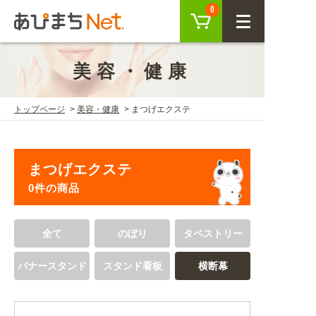
カート
0
CLOSE
美容・健康
会員登録
ログイン
トップページ
美容・健康
まつげエクステ
商品を探す
まつげエクステ
SEARCH
0件の商品
KEYWORD
ご利用ガイド
全て
のぼり
タペストリー
USER GUIDE
バナースタンド
スタンド看板
横断幕
ご利用ガイド トップ
注目キーワード
初めての方へ