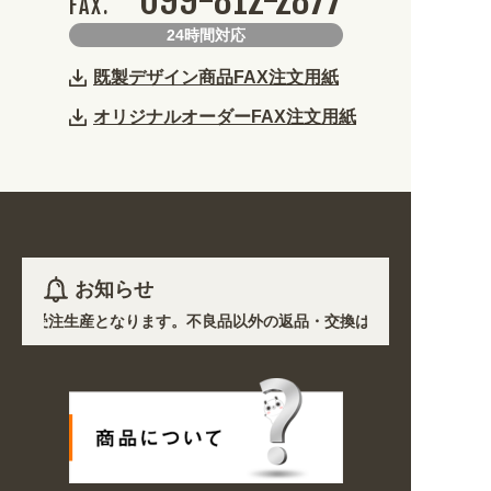
099-812-2877
FAX.
24時間対応
既製デザイン商品FAX注文用紙
オリジナルオーダーFAX注文用紙
お知らせ
)を除き受注生産となります。不良品以外の返品・交換は一切できません。 
響で、各地において道路状況の悪化や交通規制により配送に遅延が生じてお
プン! 業種・用途から探しやすくなりました。お得なクーポンも発行中!
〜8/16の期間のご注文商品は休み明け8/17以降随時商品の製作・発送と