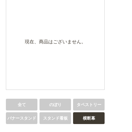
BEGINNER'S GUIDE
チュクミ
韓国グルメ
駐車場
鍋
夏
取り扱い商品一覧
CATEGORY
初めての方へ トップ
既製デザイン商品注文方法
飲食
住まい・暮らし
現在、商品はございません。
商品について
オリジナルオーダー注文方法
美容・健康
地域・観光
お客様の声
料金一覧
イベント・季節
不動産・建築
よくある質問
カルチャー・教養
娯楽
お届け納期と配送方法
車・バイク関連
その他
オリジナルオーダー制作事例
お支払方法
全て
のぼり
タペストリー
OTHER ITEMS
バナースタンド
スタンド看板
横断幕