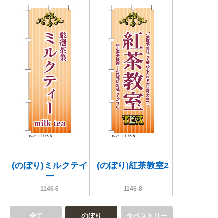
(のぼり)ミルクテイ
(のぼり)紅茶教室2
ー
1146-6
1146-8
全て
のぼり
タペストリー