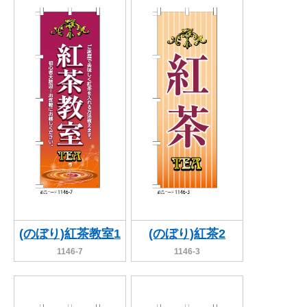
BEGINNER'S GUIDE
チュクミ
韓国グルメ
駐車場
鍋
夏
取り扱い商品一覧
CATEGORY
初めての方へ トップ
既製デザイン商品注文方法
飲食
住まい・暮らし
商品について
オリジナルオーダー注文方法
美容・健康
地域・観光
お客様の声
料金一覧
イベント・季節
不動産・建築
よくある質問
カルチャー・教養
娯楽
お届け納期と配送方法
車・バイク関連
その他
オリジナルオーダー制作事例
お支払方法
(のぼり)紅茶教室1
(のぼり)紅茶2
1146-7
1146-3
OTHER ITEMS