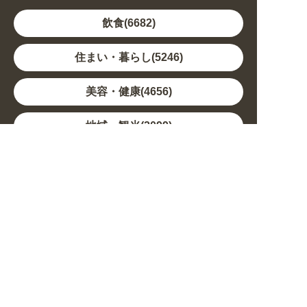
飲食(6682)
住まい・暮らし(5246)
美容・健康(4656)
地域・観光(2099)
イベント・季節(1356)
不動産・建築(1886)
カルチャー・教養(684)
娯楽(688)
車・バイク関連(263)