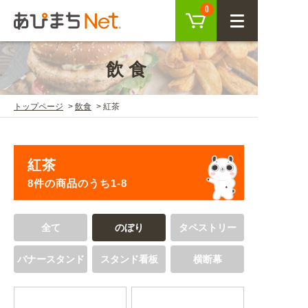
カート
0
CLOSE
飲食
会員登録
ログイン
トップページ
飲食
紅茶
商品を探す
紅茶
SEARCH
8件の商品のうち1-8
KEYWORD
ご利用ガイド
全て
のぼり
タペストリー
USER GUIDE
バナースタンド
スタンド看板
横断幕
ご利用ガイド トップ
注目キーワード
初めての方へ