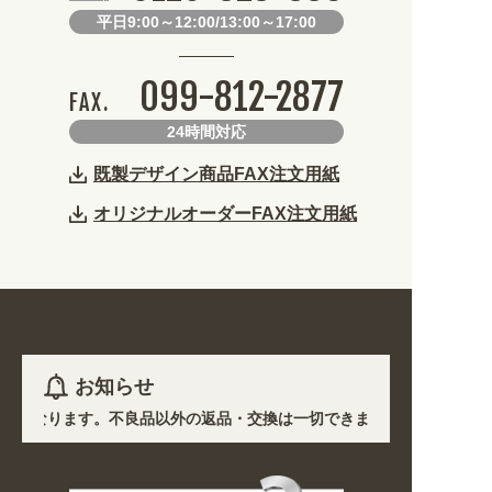
平日9:00～12:00/13:00～17:00
099-812-2877
FAX.
24時間対応
既製デザイン商品FAX注文用紙
オリジナルオーダーFAX注文用紙
お知らせ
生産となります。不良品以外の返品・交換は一切できません。 /
おいて道路状況の悪化や交通規制により配送に遅延が生じております。 /
・用途から探しやすくなりました。お得なクーポンも発行中!
/
期間のご注文商品は休み明け8/17以降随時商品の製作・発送となります。ご了