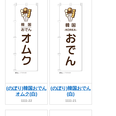
BEGINNER'S GUIDE
チュクミ
韓国グルメ
駐車場
鍋
夏
取り扱い商品一覧
CATEGORY
初めての方へ トップ
既製デザイン商品注文方法
飲食
住まい・暮らし
商品について
オリジナルオーダー注文方法
美容・健康
地域・観光
お客様の声
料金一覧
イベント・季節
不動産・建築
よくある質問
カルチャー・教養
娯楽
お届け納期と配送方法
車・バイク関連
その他
オリジナルオーダー制作事例
お支払方法
(のぼり)韓国おでん
(のぼり)韓国おでん
オムク(白)
(白)
OTHER ITEMS
1111-22
1111-21