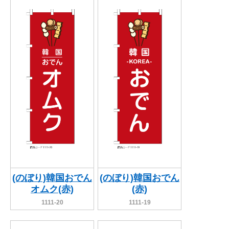
関連アイテムを見る
ORIGINAL ORDER
オリジナルオーダーについて
(のぼり)韓国おでん
(のぼり)韓国おでん
オムク(赤)
(赤)
1111-20
1111-19