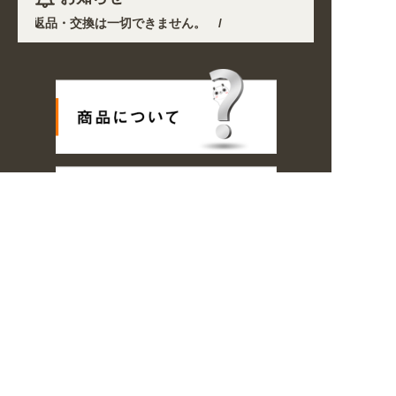
外の返品・交換は一切できません。 /
通規制により配送に遅延が生じております。 /
ました。お得なクーポンも発行中!
/
2026年08月08日
姉妹サイト『
8/17以降随時商品の製作・発送となります。ご了承ください。 /