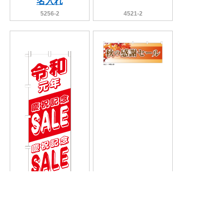
名入れ
5256-2
4521-2
(のぼり)慶祝記念セ
(横断幕) 秋の感謝