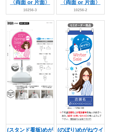
〈両面 or 片面〉
〈両面 or 片面〉
10256-3
10256-2
(スタンド看板)めが
(のぼり)めがねウイ