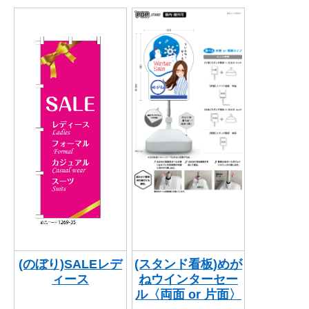
(のぼり)SALEレデ
(スタンド看板)めが
ィース
ねウインターセー
ル〈両面 or 片面〉