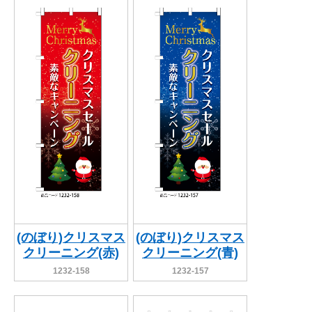
BEGINNER'S GUIDE
チュクミ
韓国グルメ
駐車場
鍋
夏
取り扱い商品一覧
CATEGORY
初めての方へ トップ
既製デザイン商品注文方法
飲食
住まい・暮らし
商品について
オリジナルオーダー注文方法
美容・健康
地域・観光
お客様の声
料金一覧
イベント・季節
不動産・建築
よくある質問
カルチャー・教養
娯楽
お届け納期と配送方法
車・バイク関連
その他
オリジナルオーダー制作事例
お支払方法
(のぼり)クリスマス
(のぼり)クリスマス
クリーニング(赤)
クリーニング(青)
OTHER ITEMS
1232-158
1232-157