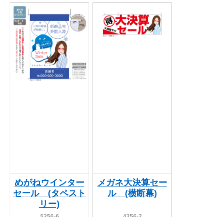
めがねウインター
メガネ大決算セー
セール (タペスト
ル (横断幕)
リー)
5256-6
4256-2