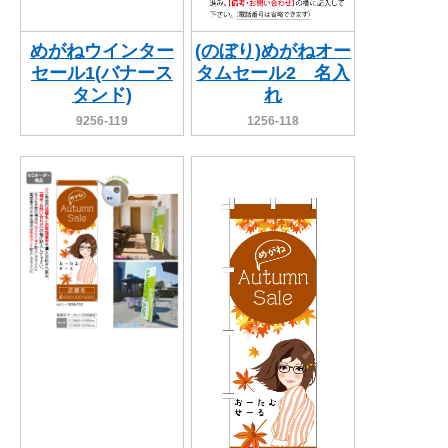
めがねウインター
(のぼり)めがねオー
セール1(バナース
タムセール2 名入
タンド)
れ
9256-119
1256-118