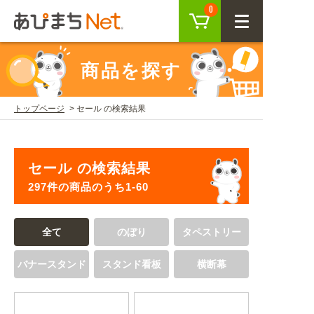
カート
0
CLOSE
商品を探す
会員登録
ログイン
トップページ
セール の検索結果
商品を探す
セール の検索結果
SEARCH
297件の商品のうち1-60
KEYWORD
ご利用ガイド
全て
のぼり
タペストリー
USER GUIDE
バナースタンド
スタンド看板
横断幕
ご利用ガイド トップ
注目キーワード
初めての方へ