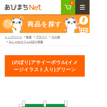
カート
0
CLOSE
商品を探す
会員登録
ログイン
トップページ
飲食
アサイー
その他
おしゃれカフェのぼり特集
商品を探す
SEARCH
(のぼり)アサイーボウル(イメ
ージイラスト入り)グリーン
KEYWORD
ご利用ガイド
USER GUIDE
ご利用ガイド トップ
注目キーワード
初めての方へ