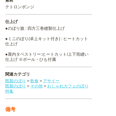
素材
テトロンポンジ
仕上げ
●のぼり旗 : 四方三巻縫製仕上げ
●ミニのぼり(卓上キット付き) : ヒートカット
仕上げ
●屋内タペストリー:ヒートカット/上下筒縫い
仕上げ ※ポール・ひも付属
関連カテゴリ
既製のぼり
>
飲食
>
アサイー
既製のぼり
>
その他
>
おしゃれカフェのぼり
特集
備考