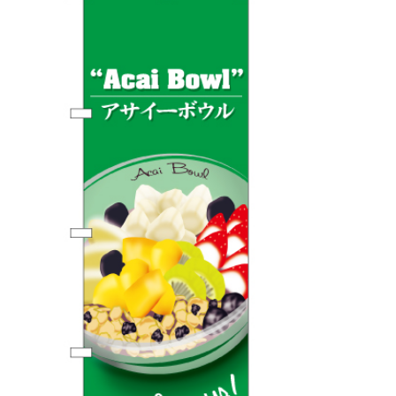
BEGINNER'S GUIDE
チュクミ
韓国グルメ
駐車場
鍋
夏
取り扱い商品一覧
CATEGORY
初めての方へ トップ
既製デザイン商品注文方法
飲食
住まい・暮らし
商品について
オリジナルオーダー注文方法
美容・健康
地域・観光
お客様の声
料金一覧
イベント・季節
不動産・建築
よくある質問
カルチャー・教養
娯楽
お届け納期と配送方法
車・バイク関連
その他
オリジナルオーダー制作事例
お支払方法
OTHER ITEMS