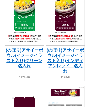
(のぼり)アサイーボ
(のぼり)アサイーボ
ウル(イメージイラ
ウル(イメージイラ
スト入り)グリーン
スト入り)インディ
名入れ
アンレッド 名入
れ
1178-10
1178-8