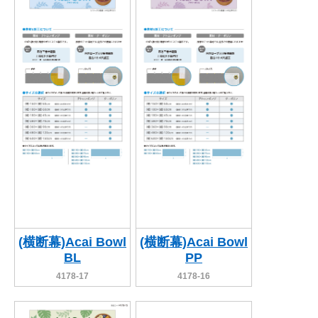
BEGINNER'S GUIDE
チュクミ
韓国グルメ
駐車場
鍋
夏
取り扱い商品一覧
CATEGORY
初めての方へ トップ
既製デザイン商品注文方法
飲食
住まい・暮らし
商品について
オリジナルオーダー注文方法
美容・健康
地域・観光
お客様の声
料金一覧
イベント・季節
不動産・建築
よくある質問
カルチャー・教養
娯楽
お届け納期と配送方法
車・バイク関連
その他
オリジナルオーダー制作事例
お支払方法
(横断幕)Acai Bowl
(横断幕)Acai Bowl
BL
PP
OTHER ITEMS
4178-17
4178-16