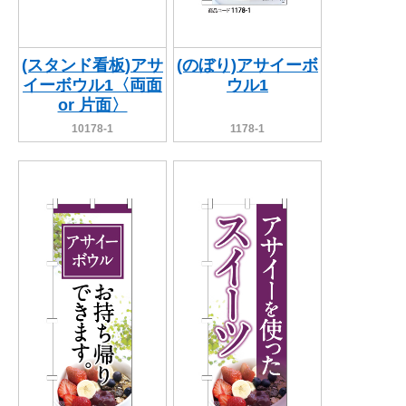
(スタンド看板)アサ
(のぼり)アサイーボ
イーボウル1〈両面
ウル1
or 片面〉
10178-1
1178-1