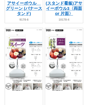
アサイーボウル
(スタンド看板)アサ
グリーン (バナース
イーボウル3〈両面
タンド)
or 片面〉
9178-6
10178-4