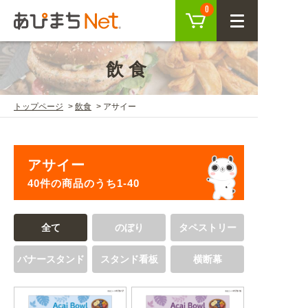
カート
0
CLOSE
飲食
会員登録
ログイン
トップページ
飲食
アサイー
商品を探す
アサイー
SEARCH
40件の商品のうち1-40
KEYWORD
ご利用ガイド
全て
のぼり
タペストリー
USER GUIDE
バナースタンド
スタンド看板
横断幕
ご利用ガイド トップ
注目キーワード
初めての方へ