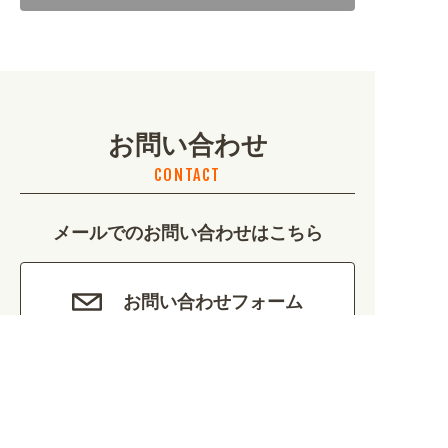
地域・観光 (2099)
イベント・季節 (1356)
お問い合わせ
不動産・建築 (1886)
CONTACT
カルチャー・教養 (684)
メールでのお問い合わせはこちら
娯楽 (688)
車・バイク関連 (263)
お問い合わせフォーム
その他 (1786)
お電話・FAXでのお問い合わせはこちら
ご注文も承っております