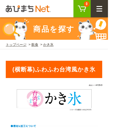
カート
0
CLOSE
商品を探す
会員登録
ログイン
トップページ
飲食
かき氷
商品を探す
(横断幕)ふわふわ台湾風かき氷
SEARCH
KEYWORD
ご利用ガイド
USER GUIDE
ご利用ガイド トップ
注目キーワード
初めての方へ