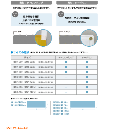
BEGINNER'S GUIDE
チュクミ
韓国グルメ
駐車場
鍋
夏
取り扱い商品一覧
CATEGORY
初めての方へ トップ
既製デザイン商品注文方法
飲食
住まい・暮らし
商品について
オリジナルオーダー注文方法
美容・健康
地域・観光
お客様の声
料金一覧
イベント・季節
不動産・建築
よくある質問
カルチャー・教養
娯楽
お届け納期と配送方法
車・バイク関連
その他
オリジナルオーダー制作事例
お支払方法
OTHER ITEMS