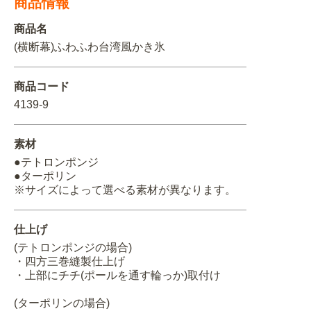
商品情報
関連アイテムを見る
商品名
(横断幕)ふわふわ台湾風かき氷
ORIGINAL ORDER
商品コード
4139-9
オリジナルオーダーについて
素材
●テトロンポンジ
●ターポリン
※サイズによって選べる素材が異なります。
仕上げ
(テトロンポンジの場合)
・四方三巻縫製仕上げ
・上部にチチ(ポールを通す輪っか)取付け
(ターポリンの場合)