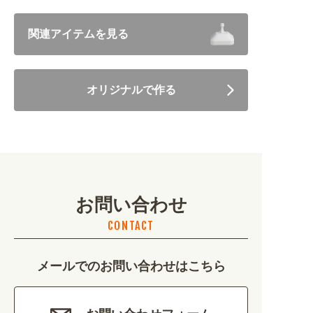
飲食 (6682)
関連アイテムを見る
住まい・暮らし (5246)
オリジナルで作る
美容・健康 (4656)
地域・観光 (2099)
イベント・季節 (1356)
お問い合わせ
不動産・建築 (1886)
CONTACT
カルチャー・教養 (684)
メールでのお問い合わせはこちら
娯楽 (688)
車・バイク関連 (263)