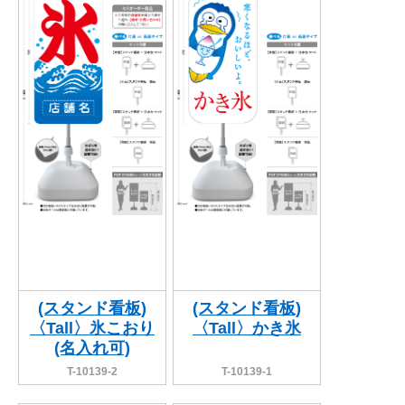
BEGINNER'S GUIDE
チュクミ
韓国グルメ
駐車場
鍋
夏
取り扱い商品一覧
CATEGORY
初めての方へ トップ
既製デザイン商品注文方法
飲食
住まい・暮らし
商品について
オリジナルオーダー注文方法
美容・健康
地域・観光
お客様の声
料金一覧
イベント・季節
不動産・建築
よくある質問
カルチャー・教養
娯楽
お届け納期と配送方法
車・バイク関連
その他
オリジナルオーダー制作事例
お支払方法
(スタンド看板)
(スタンド看板)
〈Tall〉氷こおり
〈Tall〉かき氷
OTHER ITEMS
(名入れ可)
T-10139-2
T-10139-1