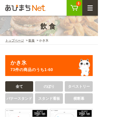
カート
0
CLOSE
飲食
会員登録
ログイン
トップページ
飲食
かき氷
商品を探す
かき氷
SEARCH
73件の商品のうち1-60
KEYWORD
ご利用ガイド
全て
のぼり
タペストリー
USER GUIDE
バナースタンド
スタンド看板
横断幕
ご利用ガイド トップ
注目キーワード
初めての方へ