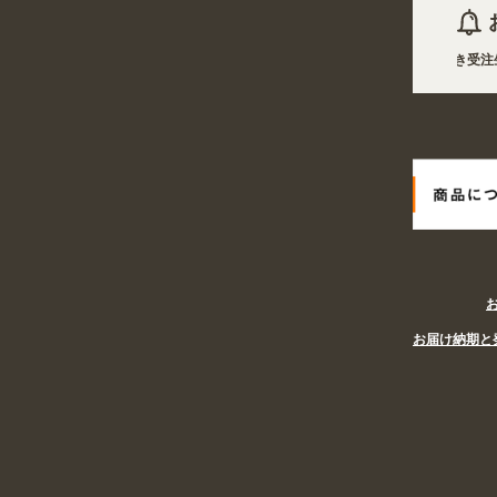
2026年08月07日 商品は一部(ポール・注水台など)を除き受注生産
2026年08月07日
姉妹サイト『あぴまちSHOP』オープン! 業種・用
お届け納期と