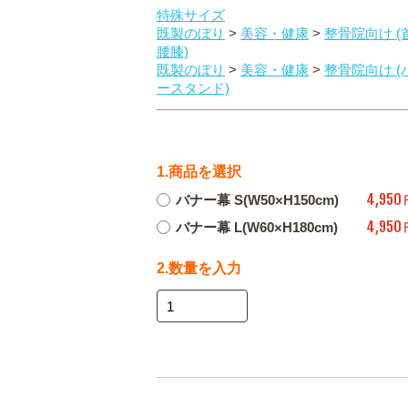
特殊サイズ
既製のぼり
>
美容・健康
>
整骨院向け (
腰膝)
既製のぼり
>
美容・健康
>
整骨院向け (
ースタンド)
1.商品を選択
4,950
バナー幕 S(W50×H150cm)
4,950
バナー幕 L(W60×H180cm)
2.数量を入力