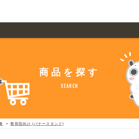
用ガイド トップ
ての方へ トップ
料金一覧
オリジナルオーダー
商品を探す
飲食
住まい・暮らし
扱い商品一覧
について
お届け納期と配送方
SEARCH
容・健康
地域・観光
ント・季節
不動産・建築
デザイン商品注文方法
様の声
お支払方法
ャー・教養
娯楽
ジナルオーダー注文方法
ある質問
康
整骨院向け (バナースタンド)
バイク関連
その他