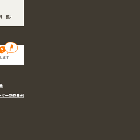
 熊本地方を震源とする地震の影響で、各地において道路状況の悪化や交通規制により配
 夏季休業の営業体制に伴い、8/6〜8/16の期間のご注文商品は休み明け8/17以降随
覧
ーダー制作事例