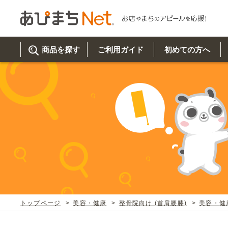
商品を探す
ご利用ガイド
初めての方へ
ご利
初め
取り
商品
美
イベ
既製
お客
チュクミ
韓国グルメ
駐車場
鍋
夏
カルチ
オリ
よく
トップページ
美容・健康
整骨院向け (首肩腰膝)
美容・健
車・