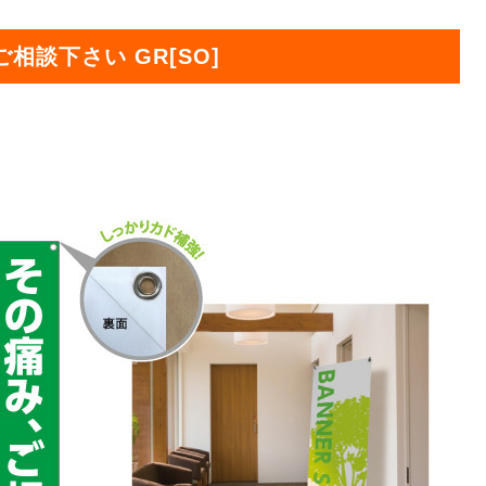
オリジ
相談下さい GR[SO]