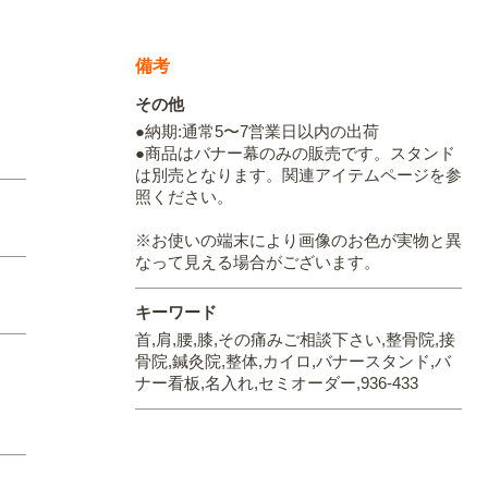
備考
その他
●納期:通常5〜7営業日以内の出荷
●商品はバナー幕のみの販売です。スタンド
は別売となります。関連アイテムページを参
照ください。
※お使いの端末により画像のお色が実物と異
なって見える場合がございます。
キーワード
首,肩,腰,膝,その痛みご相談下さい,整骨院,接
骨院,鍼灸院,整体,カイロ,バナースタンド,バ
ナー看板,名入れ,セミオーダー,936-433