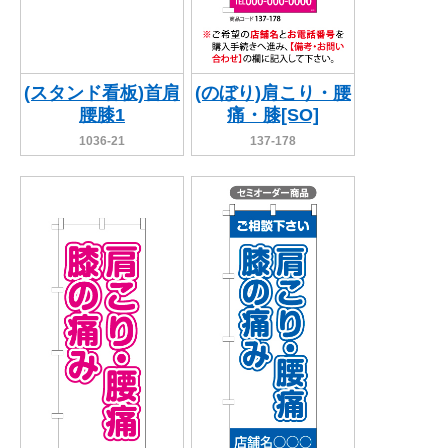
(スタンド看板)首肩
(のぼり)肩こり・腰
腰膝1
痛・膝[SO]
1036-21
137-178