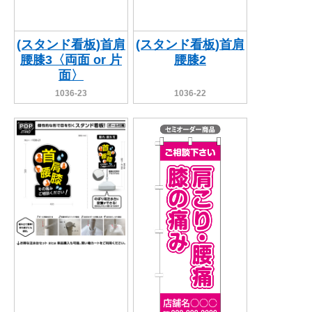
(スタンド看板)首肩
(スタンド看板)首肩
腰膝3〈両面 or 片
腰膝2
面〉
1036-23
1036-22