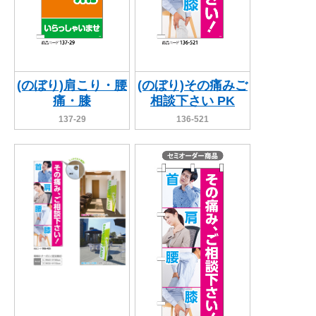
(のぼり)肩こり・腰
(のぼり)その痛みご
痛・膝
相談下さい PK
137-29
136-521