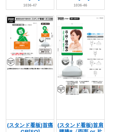
1036-47
1036-46
(スタンド看板)首痛
(スタンド看板)首肩
GR[SO]
腰膝8〈両面 or 片