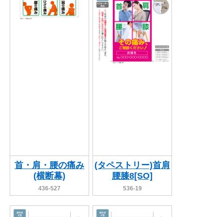
BEGINNER'S GUIDE
チュクミ
韓国グルメ
駐車場
鍋
夏
取り扱い商品一覧
CATEGORY
初めての方へ トップ
既製デザイン商品注文方法
飲食
住まい・暮らし
商品について
オリジナルオーダー注文方法
美容・健康
地域・観光
お客様の声
料金一覧
イベント・季節
不動産・建築
よくある質問
カルチャー・教養
娯楽
お届け納期と配送方法
車・バイク関連
その他
オリジナルオーダー制作事例
お支払方法
首・肩・腰の痛み
(タペストリー)首肩
(横断幕)
腰膝8[SO]
OTHER ITEMS
436-527
536-19