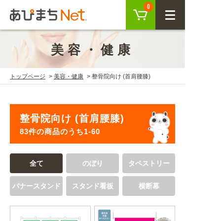
カート
0
CLOSE
美容・健康
会員登録
ログイン
トップページ
美容・健康
整骨院向け (首肩腰膝)
商品を探す
整骨院向け (首肩腰膝)
SEARCH
83件の商品のうち1-60
KEYWORD
ご利用ガイド
全て
のぼり
タペストリー
USER GUIDE
バナースタンド
スタンド看板
横断幕
ご利用ガイド トップ
注目キーワード
初めての方へ