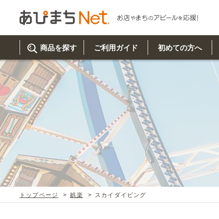
商品を探す
ご利用ガイド
初めての方へ
ご利
初め
取り
商品
美
イベ
既製
お客
チュクミ
韓国グルメ
駐車場
鍋
夏
カルチ
オリ
よく
トップページ
娯楽
スカイダイビング
車・