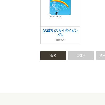
(のぼり)スカイダイビン
グ1
1812-1
全て
のぼり
タ