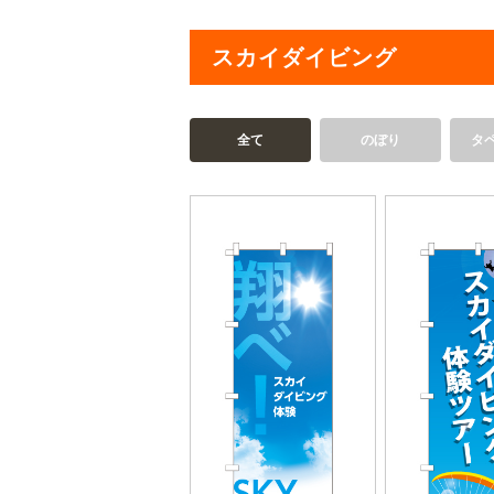
スカイダイビング
全て
のぼり
タ