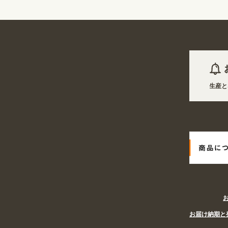
2026年08月07日 商品は一部(ポール・注水台など)を除き受注生産となり
2026年08月07日
姉妹サイト『あぴまちSHOP』オープン! 業種・用途か
お届け納期と