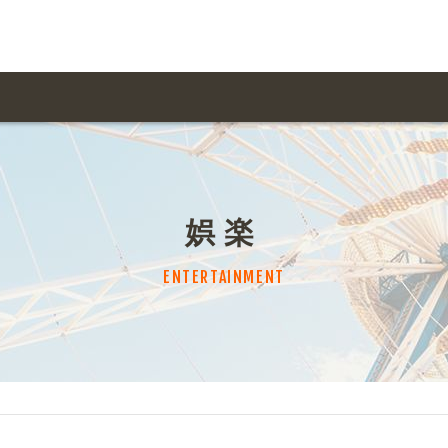
用ガイド トップ
ての方へ トップ
料金一覧
オリジナルオーダー
娯楽
飲食
住まい・暮らし
扱い商品一覧
について
お届け納期と配送方
ENTERTAINMENT
容・健康
地域・観光
ント・季節
不動産・建築
デザイン商品注文方法
様の声
お支払方法
ャー・教養
娯楽
ジナルオーダー注文方法
ある質問
バイク関連
その他