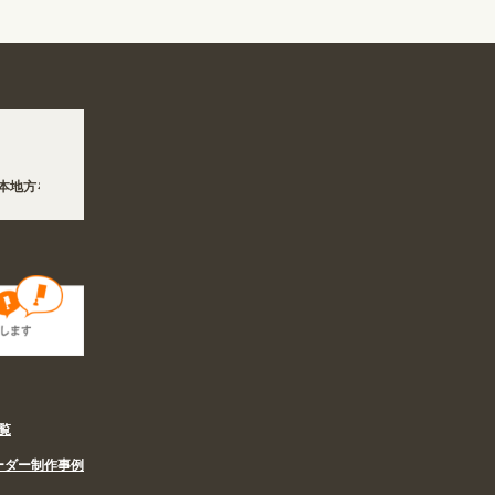
地方を震源とする地震の影響で、各地において道路状況の悪化や交通規制により配送に
休業の営業体制に伴い、8/6〜8/16の期間のご注文商品は休み明け8/17以降随時商品
覧
ーダー制作事例