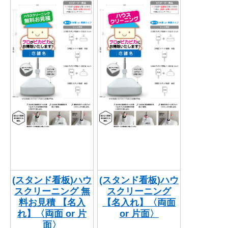
(スタンド看板)ハウ
(スタンド看板)ハウ
スクリーニング 無
スクリーニング
料お見積 【名入
【名入れ】〈両面
れ】〈両面 or 片
or 片面〉
面〉