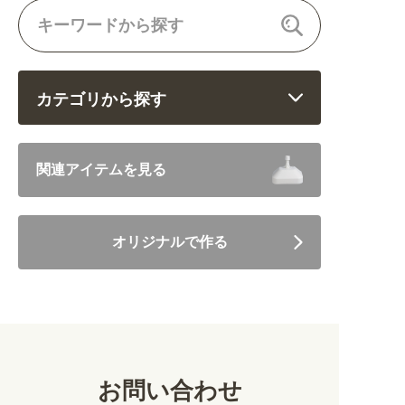
カテゴリから探す
飲食 (6682)
関連アイテムを見る
住まい・暮らし (5246)
オリジナルで作る
美容・健康 (4656)
地域・観光 (2099)
イベント・季節 (1356)
お問い合わせ
不動産・建築 (1886)