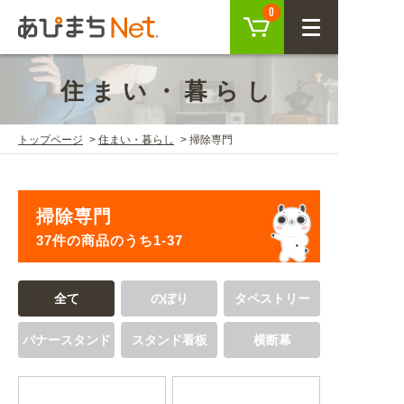
カート
0
CLOSE
住まい・暮らし
会員登録
ログイン
トップページ
住まい・暮らし
掃除専門
商品を探す
掃除専門
SEARCH
37件の商品のうち1-37
KEYWORD
ご利用ガイド
全て
のぼり
タペストリー
USER GUIDE
バナースタンド
スタンド看板
横断幕
ご利用ガイド トップ
注目キーワード
初めての方へ