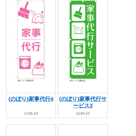
関連アイテムを見る
ORIGINAL ORDER
オリジナルオーダーについて
(のぼり)家事代行4
(のぼり)家事代行サ
ービス3
1248-24
1248-23