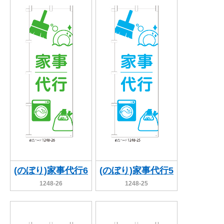
BEGINNER'S GUIDE
チュクミ
韓国グルメ
駐車場
鍋
夏
取り扱い商品一覧
CATEGORY
初めての方へ トップ
既製デザイン商品注文方法
飲食
住まい・暮らし
商品について
オリジナルオーダー注文方法
美容・健康
地域・観光
お客様の声
料金一覧
イベント・季節
不動産・建築
よくある質問
カルチャー・教養
娯楽
お届け納期と配送方法
車・バイク関連
その他
オリジナルオーダー制作事例
お支払方法
(のぼり)家事代行6
(のぼり)家事代行5
1248-26
1248-25
OTHER ITEMS