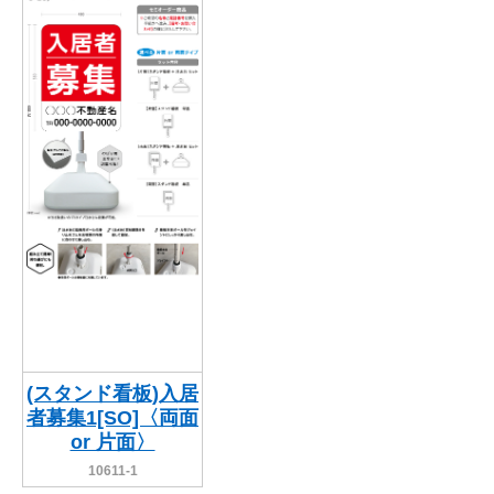
(スタンド看板)入居
者募集1[SO]〈両面
or 片面〉
10611-1