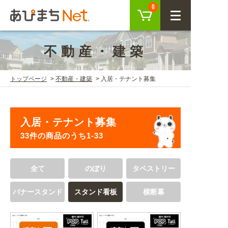
カート
0
CLOSE
不動産・建築
会員登録
ログイン
トップページ
不動産・建築
入居・テナント募集
商品を探す
入居・テナント募集
SEARCH
33件の商品のうち1-33
KEYWORD
ご利用ガイド
全て
のぼり
タペストリー
USER GUIDE
バナースタンド
スタンド看板
横断幕
ご利用ガイド トップ
注目キーワード
初めての方へ