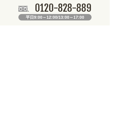
0120-828-889
平日9:00～12:00/13:00～17:00
099-812-2877
FAX.
24時間対応
既製デザイン商品FAX注文用紙
オリジナルオーダーFAX注文用紙
お知らせ
日 熊本地方を震源とする地震の影響で、各地において道路状況の悪化や交通
妹サイト『あぴまちSHOP』オープン! 業種・用途から探しやすくなり