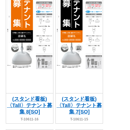
BEGINNER'S GUIDE
チュクミ
韓国グルメ
駐車場
鍋
夏
取り扱い商品一覧
CATEGORY
初めての方へ トップ
既製デザイン商品注文方法
飲食
住まい・暮らし
商品について
オリジナルオーダー注文方法
美容・健康
地域・観光
お客様の声
料金一覧
イベント・季節
不動産・建築
よくある質問
カルチャー・教養
娯楽
お届け納期と配送方法
車・バイク関連
その他
オリジナルオーダー制作事例
お支払方法
(スタンド看板)
(スタンド看板)
〈Tall〉テナント募
〈Tall〉テナント募
OTHER ITEMS
集 8[SO]
集 7[SO]
T-10611-16
T-10611-15