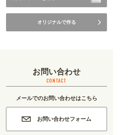
住まい・暮らし (5246)
オリジナルで作る
美容・健康 (4656)
地域・観光 (2099)
イベント・季節 (1356)
お問い合わせ
不動産・建築 (1886)
CONTACT
カルチャー・教養 (684)
メールでのお問い合わせはこちら
娯楽 (688)
車・バイク関連 (263)
お問い合わせフォーム
その他 (1786)