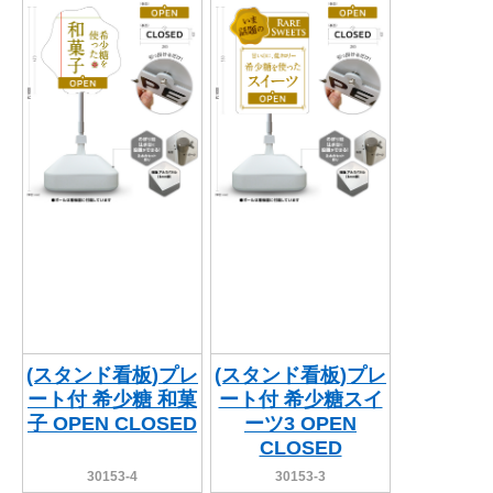
BEGINNER'S GUIDE
チュクミ
韓国グルメ
駐車場
鍋
夏
取り扱い商品一覧
CATEGORY
初めての方へ トップ
既製デザイン商品注文方法
飲食
住まい・暮らし
商品について
オリジナルオーダー注文方法
美容・健康
地域・観光
お客様の声
料金一覧
イベント・季節
不動産・建築
よくある質問
カルチャー・教養
娯楽
お届け納期と配送方法
車・バイク関連
その他
オリジナルオーダー制作事例
お支払方法
(スタンド看板)プレ
(スタンド看板)プレ
ート付 希少糖 和菓
ート付 希少糖スイ
OTHER ITEMS
子 OPEN CLOSED
ーツ3 OPEN
CLOSED
30153-4
30153-3