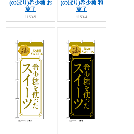
(のぼり)希少糖 お
(のぼり)希少糖 和
菓子
菓子
1153-5
1153-4