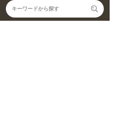
CATEGORY
飲食(6682)
住まい・暮らし(5246)
美容・健康(4656)
地域・観光(2099)
イベント・季節(1356)
不動産・建築(1886)