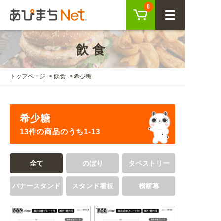
カート
0
CLOSE
飲食
会員登録
ログイン
トップページ
飲食
希少糖
商品を探す
希少糖
SEARCH
13件の商品のうち1-13
KEYWORD
ご利用ガイド
全て
のぼり
タペストリー
USER GUIDE
バナースタンド
スタンド看板
横断幕
ご利用ガイド トップ
注目キーワード
初めての方へ