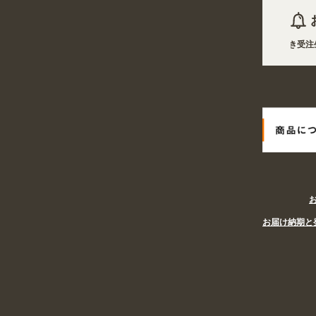
2026年08月06日 商品は一部(ポール・注水台など)を除き受注
2026年08月06日
姉妹サイト『あぴまちSHOP』オープン! 業種
お届け納期と