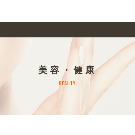
用ガイド トップ
ての方へ トップ
料金一覧
オリジナルオーダー
美容・健康
飲食
住まい・暮らし
扱い商品一覧
について
お届け納期と配送方
BEAUTY
容・健康
地域・観光
ント・季節
不動産・建築
デザイン商品注文方法
様の声
お支払方法
ャー・教養
娯楽
ジナルオーダー注文方法
ある質問
バイク関連
その他