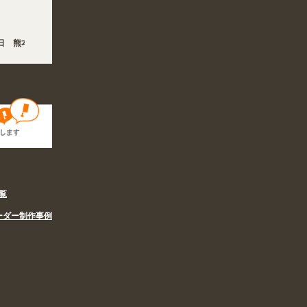
6日 熊本地方を震源とする地震の影響で、各地において道路状況の悪化や交通規制によ
姉妹サイト『あぴまちSHOP』オープン! 業種・用途から探しやすくなりました。お
覧
ーダー制作事例