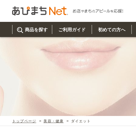
商品を探す
ご利用ガイド
初めての方へ
ご利
初め
取り
商品
美
イベ
既製
お客
チュクミ
韓国グルメ
駐車場
鍋
夏
カルチ
オリ
よく
トップページ
美容・健康
ダイエット
車・