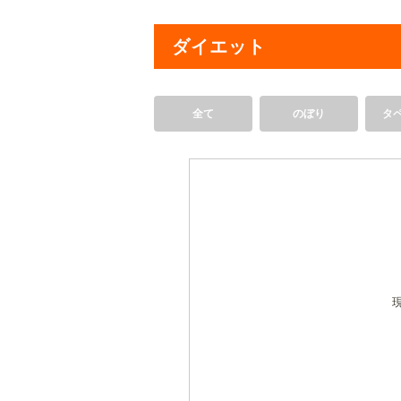
ダイエット
全て
のぼり
タ