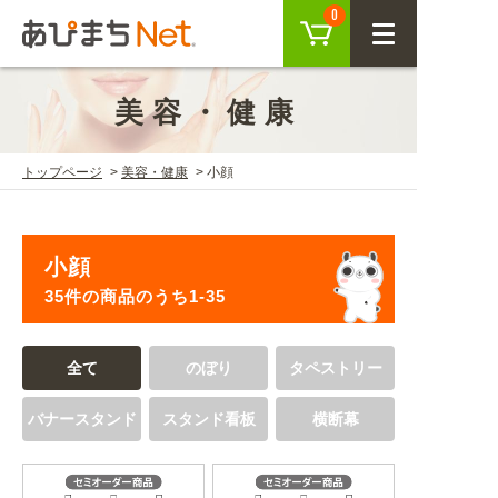
カート
0
CLOSE
美容・健康
会員登録
ログイン
トップページ
美容・健康
小顔
商品を探す
小顔
SEARCH
35件の商品のうち1-35
KEYWORD
ご利用ガイド
全て
のぼり
タペストリー
USER GUIDE
バナースタンド
スタンド看板
横断幕
ご利用ガイド トップ
注目キーワード
初めての方へ