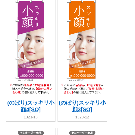
BEGINNER'S GUIDE
チュクミ
韓国グルメ
駐車場
鍋
夏
取り扱い商品一覧
CATEGORY
初めての方へ トップ
既製デザイン商品注文方法
飲食
住まい・暮らし
商品について
オリジナルオーダー注文方法
美容・健康
地域・観光
お客様の声
料金一覧
イベント・季節
不動産・建築
よくある質問
カルチャー・教養
娯楽
お届け納期と配送方法
車・バイク関連
その他
オリジナルオーダー制作事例
お支払方法
(のぼり)スッキリ小
(のぼり)スッキリ小
顔4[SO]
顔3[SO]
OTHER ITEMS
1323-13
1323-12