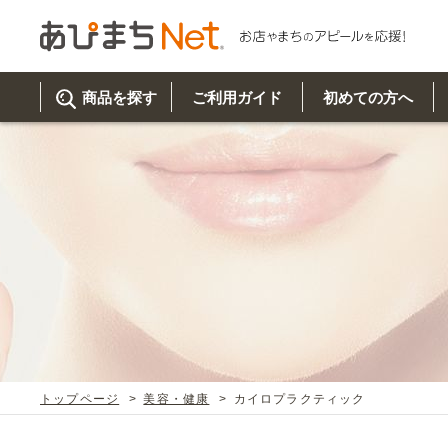
商品を探す
ご利用ガイド
初めての方へ
ご利
初め
取り
商品
美
イベ
既製
お客
チュクミ
韓国グルメ
駐車場
鍋
夏
カルチ
オリ
よく
トップページ
美容・健康
カイロプラクティック
車・