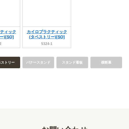
ティック
カイロプラクティック
)[SO]
(タペストリー)[SO]
2
5324-1
ペストリー
バナースタンド
スタンド看板
横断幕