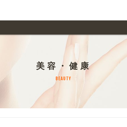
用ガイド トップ
ての方へ トップ
料金一覧
オリジナルオーダー
美容・健康
飲食
住まい・暮らし
扱い商品一覧
について
お届け納期と配送方
BEAUTY
容・健康
地域・観光
ント・季節
不動産・建築
デザイン商品注文方法
様の声
お支払方法
ャー・教養
娯楽
ジナルオーダー注文方法
ある質問
バイク関連
その他