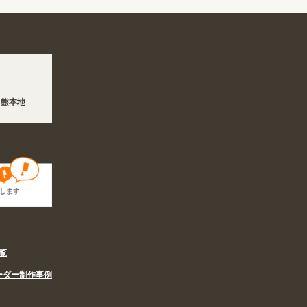
 熊本地方を震源とする地震の影響で、各地において道路状況の悪化や交通規制により配
夏季休業の営業体制に伴い、8/6〜8/16の期間のご注文商品は休み明け8/17以降随
覧
ーダー制作事例