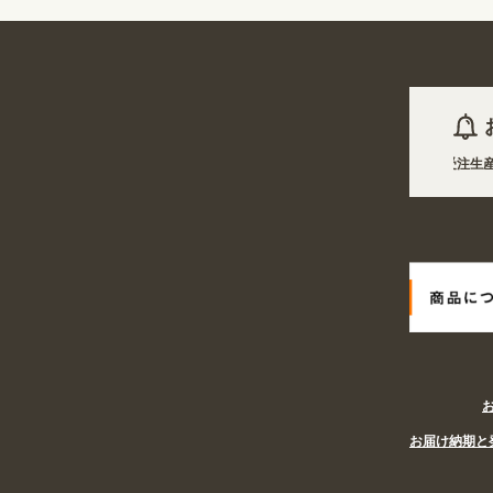
2026年08月06日 商品は一部(ポール・注水台など)を除き受注生産
2026年08月06日
姉妹サイト『あぴまちSHOP』オープン! 業種・用
お届け納期と